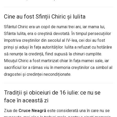
Cine au fost Sfinții Chiric și Iulita
Sfântul Chiric era un copil de numai trei ani, iar mama lui,
Sfânta Iulita, era o creștină devotată. În timpul persecuțiilor
împotriva creștinilor din secolul al IV-lea, cei doi au fost
prinși și aduși în fața autorităților. Iulita a refuzat cu hotărâre
să renunțe la credință, fiind supusă la chinuri cumplite.
Micuțul Chiric a fost martirizat chiar în fața mamei sale, iar
sacrificiul lor a rămas viu în memoria creștinilor ca simbol al
dragostei și credinței necondiționate.
Tradiții și obiceiuri de 16 iulie: ce nu se
face în această zi
Ziua de
Cruce Neagră
este considerată una în care nu se