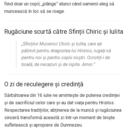
fiind doar un copil, „plânge” atunci când oamenii aleg să
muncească în loc să se roage.
Rugăciune scurtă către Sfinții Chiric și Iulita
„Sfinților Mucenici Chiric și Iulita, care ați
pătimit pentru dragostea lui Hristos, rugați-vă
pentru noi și pentru copiii noștri. Ocrotiți-i de
boală, de necazuri și de ispite. Amin.”
O zi de reculegere și credință
Sărbătoarea din 16 iulie ne amintește de puterea credinței
și de sacrificiul celor care și-au dat viața pentru Hristos.
Respectarea tradițiilor, abținerea de la muncă și rugăciunea
sinceră transformă această zi într-un moment de liniște
sufletească și apropiere de Dumnezeu.