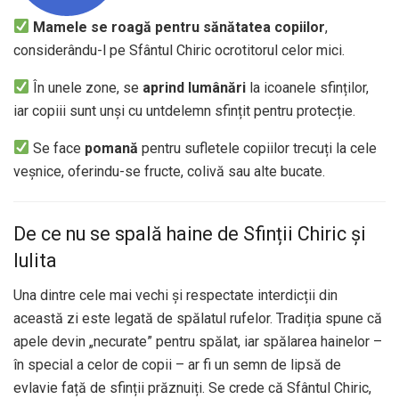
Mamele se roagă pentru sănătatea copiilor
,
considerându-l pe Sfântul Chiric ocrotitorul celor mici.
În unele zone, se
aprind lumânări
la icoanele sfinților,
iar copiii sunt unși cu untdelemn sfințit pentru protecție.
Se face
pomană
pentru sufletele copiilor trecuți la cele
veșnice, oferindu-se fructe, colivă sau alte bucate.
De ce nu se spală haine de Sfinții Chiric și
Iulita
Una dintre cele mai vechi și respectate interdicții din
această zi este legată de spălatul rufelor. Tradiția spune că
apele devin „necurate” pentru spălat, iar spălarea hainelor –
în special a celor de copii – ar fi un semn de lipsă de
evlavie față de sfinții prăznuiți. Se crede că Sfântul Chiric,