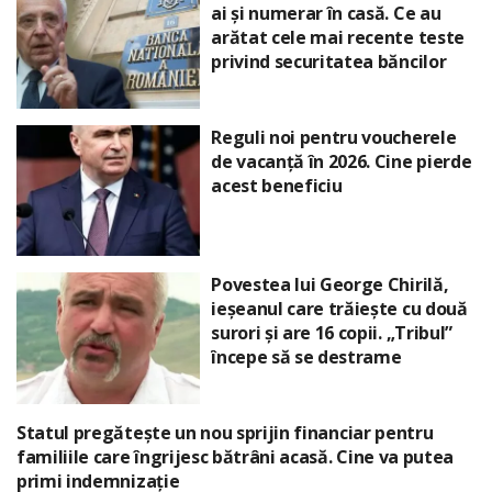
ai și numerar în casă. Ce au
arătat cele mai recente teste
privind securitatea băncilor
Reguli noi pentru voucherele
de vacanță în 2026. Cine pierde
acest beneficiu
Povestea lui George Chirilă,
ieșeanul care trăiește cu două
surori și are 16 copii. „Tribul”
începe să se destrame
Statul pregătește un nou sprijin financiar pentru
familiile care îngrijesc bătrâni acasă. Cine va putea
primi indemnizație