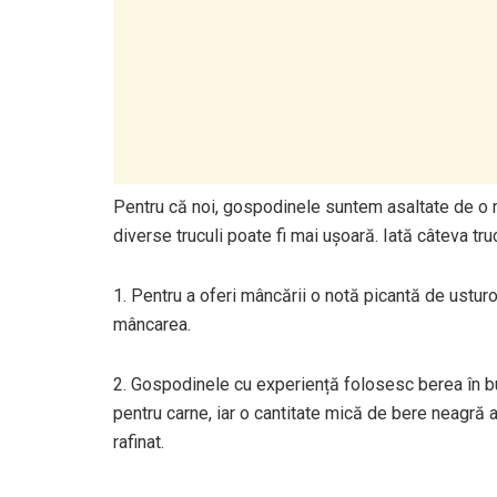
Pentru că noi, gospodinele suntem asaltate de o mu
diverse truculi poate fi mai ușoară. Iată câteva truc
1. Pentru a oferi mâncării o notă picantă de usturoi
mâncarea.
2. Gospodinele cu experiență folosesc berea în b
pentru carne, iar o cantitate mică de bere neagră
rafinat.