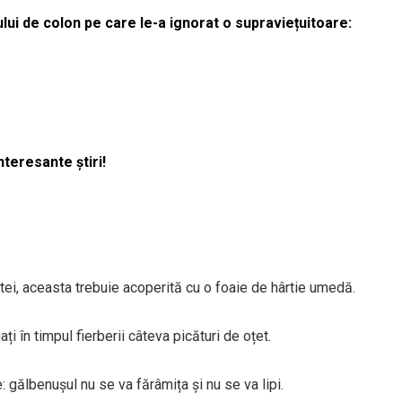
lui de colon pe care le-a ignorat o supraviețuitoare:
nteresante știri!
ntei, aceasta trebuie acoperită cu o foaie de hârtie umedă.
ți în timpul fierberii câteva picături de oțet.
ce: gălbenușul nu se va fărâmița și nu se va lipi.