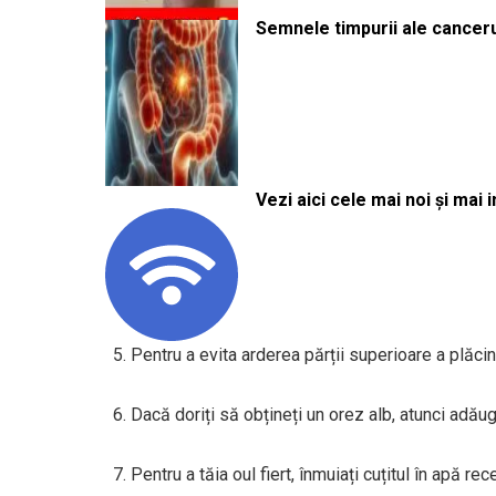
Semnele timpurii ale canceru
Vezi aici cele mai noi și mai i
5. Pentru a evita arderea părții superioare a plăci
6. Dacă doriți să obțineți un orez alb, atunci adăuga
7. Pentru a tăia oul fiert, înmuiați cuțitul în apă re