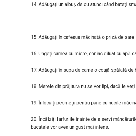
14. Adăugați un albuș de ou atunci când bateți sm
15. Adăugați în cafeaua măcinată o priză de sare 
16. Ungeți carnea cu miere, coniac diluat cu apă s
17. Adăugați în supa de carne o coajă spălată de 
18. Merele din prăjitură nu se vor lipi, dacă le veți
19. Înlocuiți pesmeții pentru pane cu nucile măcina
20. Încălziți farfuriile înainte de a servi mâncăruril
bucatele vor avea un gust mai intens.