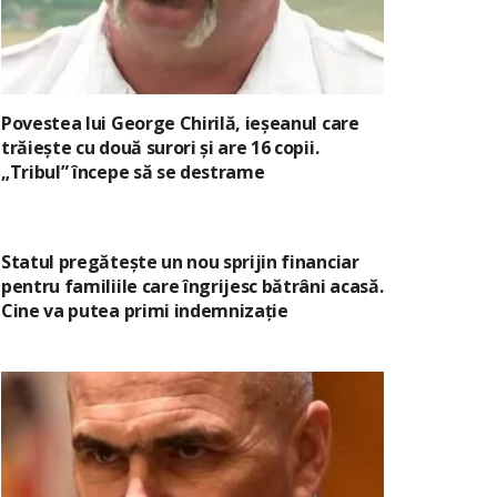
Povestea lui George Chirilă, ieșeanul care
trăiește cu două surori și are 16 copii.
„Tribul” începe să se destrame
Statul pregătește un nou sprijin financiar
pentru familiile care îngrijesc bătrâni acasă.
Cine va putea primi indemnizație