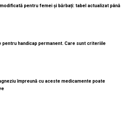
odificată pentru femei și bărbați: tabel actualizat până
le pentru handicap permanent. Care sunt criteriile
magneziu împreună cu aceste medicamente poate
ve