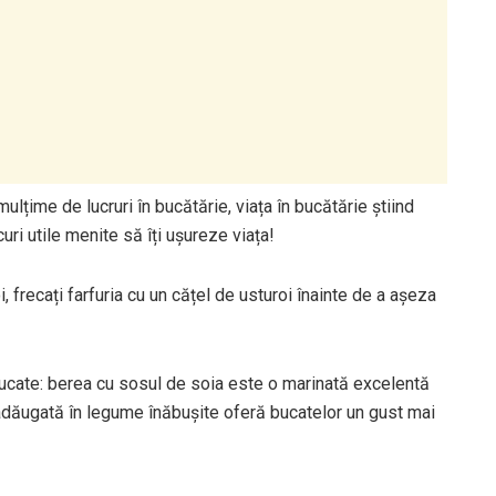
lțime de lucruri în bucătărie, viața în bucătărie știind
uri utile menite să îți ușureze viața!
, frecați farfuria cu un cățel de usturoi înainte de a așeza
ucate: berea cu sosul de soia este o marinată excelentă
 adăugată în legume înăbușite oferă bucatelor un gust mai