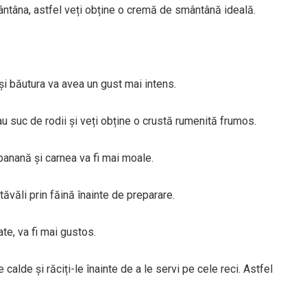
ântâna, astfel veți obține o cremă de smântână ideală.
și băutura va avea un gust mai intens.
au suc de rodii și veți obține o crustă rumenită frumos.
banană și carnea va fi mai moale.
 tăvăli prin făină înainte de preparare.
te, va fi mai gustos.
e calde și răciți-le înainte de a le servi pe cele reci. Astfel