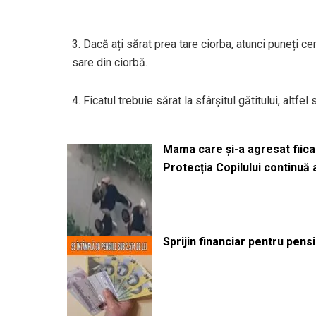
3. Dacă ați sărat prea tare ciorba, atunci puneți c
sare din ciorbă.
4. Ficatul trebuie sărat la sfârșitul gătitului, altfel 
Mama care și-a agresat fiica 
Protecția Copilului continuă
Sprijin financiar pentru pens