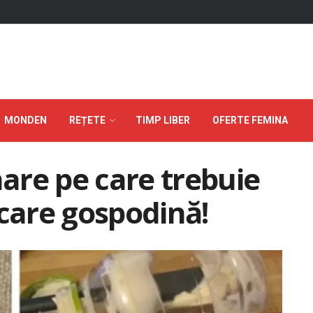
MONDEN
REȚETE
TIMP LIBER
OFERTE FEMINA
nare pe care trebuie
ecare gospodină!