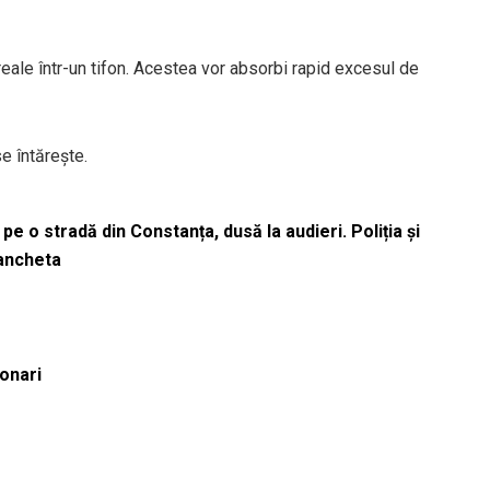
ereale într-un tifon. Acestea vor absorbi rapid excesul de
se întărește.
pe o stradă din Constanța, dusă la audieri. Poliția și
 ancheta
ionari