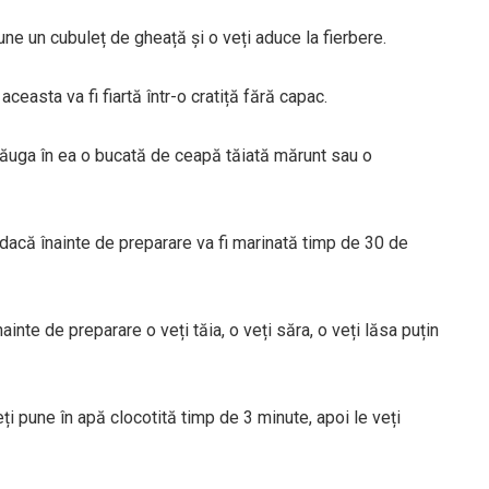
ne un cubuleț de gheață și o veți aduce la fierbere.
ceasta va fi fiartă într-o cratiță fără capac.
dăuga în ea o bucată de ceapă tăiată mărunt sau o
 dacă înainte de preparare va fi marinată timp de 30 de
inte de preparare o veți tăia, o veți săra, o veți lăsa puțin
eți pune în apă clocotită timp de 3 minute, apoi le veți