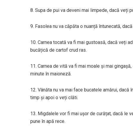
8. Supa de pui va deveni mai limpede, dacă veți pu
9. Fasolea nu va căpăta o nuanță întunecată, dacă a
10. Carnea tocată va fi mai gustoasă, dacă veți a
bucățică de cartof crud ras.
11. Carnea de vită va fi mai moale și mai gingașă,
minute în maioneză.
12. Vânăta nu va mai face bucatele amărui, dacă îna
timp și apoi o veți clăti.
13. Migdalele vor fi mai ușor de curățat, dacă le v
pune în apă rece.