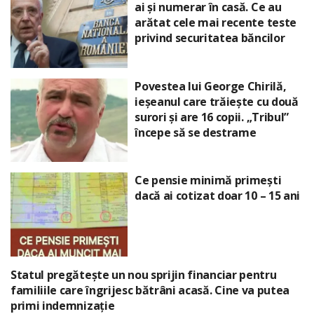
ai și numerar în casă. Ce au
arătat cele mai recente teste
privind securitatea băncilor
Povestea lui George Chirilă,
ieșeanul care trăiește cu două
surori și are 16 copii. „Tribul”
începe să se destrame
Ce pensie minimă primești
dacă ai cotizat doar 10 – 15 ani
Statul pregătește un nou sprijin financiar pentru
familiile care îngrijesc bătrâni acasă. Cine va putea
primi indemnizație