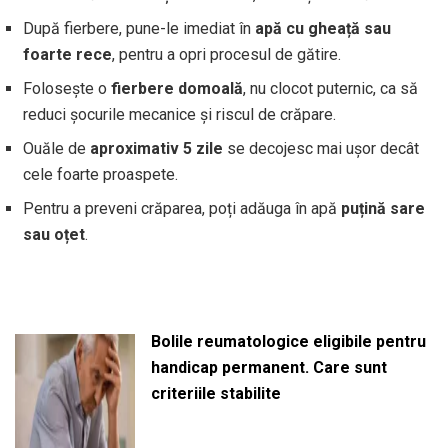
După fierbere, pune-le imediat în
apă cu gheață sau
foarte rece
, pentru a opri procesul de gătire.
Folosește o
fierbere domoală
, nu clocot puternic, ca să
reduci șocurile mecanice și riscul de crăpare.
Ouăle de
aproximativ 5 zile
se decojesc mai ușor decât
cele foarte proaspete.
Pentru a preveni crăparea, poți adăuga în apă
puțină sare
sau oțet
.
Bolile reumatologice eligibile pentru
handicap permanent. Care sunt
criteriile stabilite