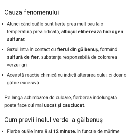
Cauza fenomenului
Atunci când ouăle sunt fierte prea mult sau la o
temperatură prea ridicată,
albușul eliberează hidrogen
sulfurat
.
Gazul intră în contact cu
fierul din gălbenuș
, formând
sulfură de fier
, substanța responsabilă de colorarea
verzui-gri.
Această reacție chimică nu indică alterarea oului, ci doar o
gătire excesivă.
Pe lângă schimbarea de culoare, fierberea îndelungată
poate face oul mai
uscat și cauciucat
.
Cum previi inelul verde la gălbenuș
Fierbe ouăle între
9 și 12 minute
, în funcție de mărime.