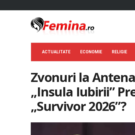
ACTUALITATE
ECONOMIE
RELIGIE
Zvonuri la Antena 
„Insula Iubirii” P
„Survivor 2026”?