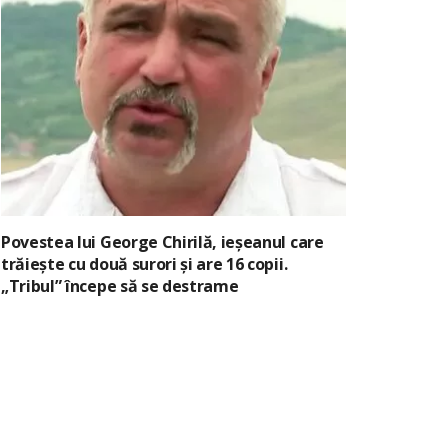
Povestea lui George Chirilă, ieșeanul care
trăiește cu două surori și are 16 copii.
„Tribul” începe să se destrame