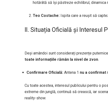
hotărâtă să își păstreze echilibrul, dinamica
Teo Costache:
Ispita care a reușit să captez
II. Situația Oficială și Interesul 
Deși amândoi sunt considerați prezențe puternice 
toate informațiile rămân la nivel de zvon
.
Confirmare Oficială:
Antena 1
nu a confirmat
n
Cu toate acestea, interesul publicului pentru o posi
extreme din junglă, continuă să crească, iar scenar
reality-show.