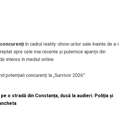
 concurenți
în cadrul reality-show-urilor sale înainte de a-i
dreptat spre cele mai recente și puternice apariții din
de interes în mediul online.
d potențiali concurenți la „Survivor 2026”:
pe o stradă din Constanța, dusă la audieri. Poliția și
 ancheta