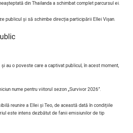
 neașteptată din Thailanda a schimbat complet parcursul ei.
e publicul și să schimbe direcția participării Ellei Vișan.
Public
și au o poveste care a captivat publicul, în acest moment,
iciun nume pentru viitorul sezon „Survivor 2026”.
bilă reunire a Ellei și Teo, de această dată în condițiile
iul este intens dezbătut de fanii emisiunilor de tip