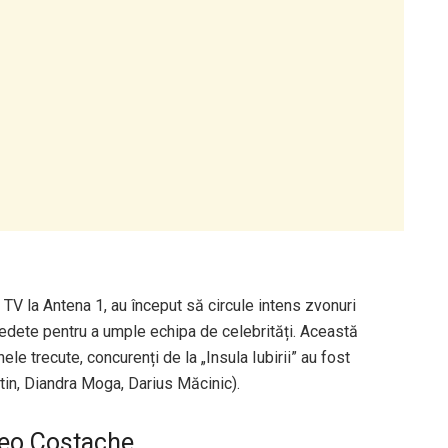
 TV la Antena 1, au început să circule intens zvonuri
 vedete pentru a umple echipa de celebrități. Această
le trecute, concurenți de la „Insula Iubirii” au fost
ntin, Diandra Moga, Darius Măcinic).
 Teo Costache