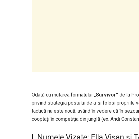
Odată cu mutarea formatului
„Survivor”
de la Pro
privind strategia postului de a-și folosi propriile
tactică nu este nouă, având în vedere că în sezoane
cooptați în competiția din junglă (ex: Andi Consta
I. Numele Vizate: Ella Vișan și