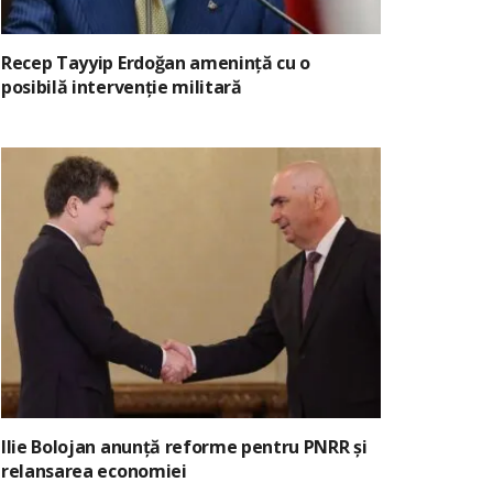
Recep Tayyip Erdoğan amenință cu o
posibilă intervenție militară
Ilie Bolojan anunță reforme pentru PNRR și
relansarea economiei