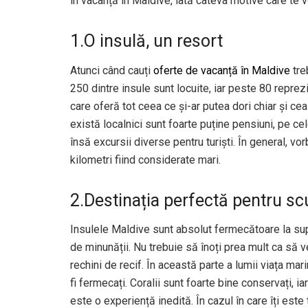
în vacanță în Maldive, iată câteva motive care te 
1.O insulă, un resort
Atunci când cauți
oferte de vacanță în Maldive
tre
250 dintre insule sunt locuite, iar peste 80 reprezi
care oferă tot ceea ce și-ar putea dori chiar și c
există localnici sunt foarte puține pensiuni, pe ce
însă excursii diverse pentru turiști. În general, 
kilometri fiind considerate mari.
2.Destinația perfectă pentru sc
Insulele Maldive sunt absolut fermecătoare la sup
de minunății. Nu trebuie să înoți prea mult ca să v
rechini de recif. În această parte a lumii viața mari
fi fermecați. Coralii sunt foarte bine conservați, 
este o experiență inedită. În cazul în care îți est