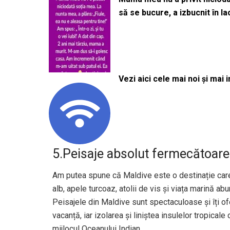
să se bucure, a izbucnit în l
Vezi aici cele mai noi și mai i
5.Peisaje absolut fermecătoare
Am putea spune că Maldive este o destinație care 
alb, apele turcoaz, atolii de vis și viața marină a
Peisajele din Maldive sunt spectaculoase și îți o
vacanță, iar izolarea și liniștea insulelor tropica
mijlocul Oceanului Indian.