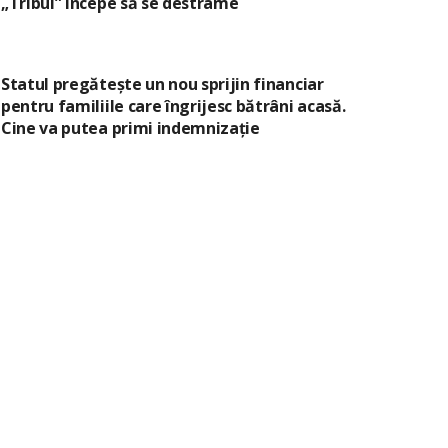
„Tribul” începe să se destrame
Statul pregătește un nou sprijin financiar
pentru familiile care îngrijesc bătrâni acasă.
Cine va putea primi indemnizație