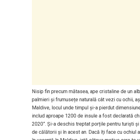
Nisip fin precum mătasea, ape cristaline de un al
palmieri și frumusețe naturală cât vezi cu ochii, 
Maldive, locul unde timpul și-a pierdut dimensiune
includ aproape 1200 de insule a fost declarată chi
2020”. Și-a deschis treptat porțile pentru turiști ș
de călătorii și în acest an. Dacă îți face cu ochiu