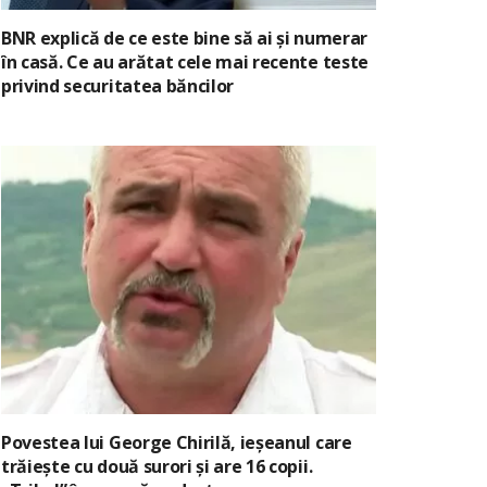
BNR explică de ce este bine să ai și numerar
în casă. Ce au arătat cele mai recente teste
privind securitatea băncilor
Povestea lui George Chirilă, ieșeanul care
trăiește cu două surori și are 16 copii.