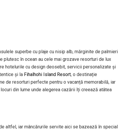
nsulele superbe cu plaje cu nisip alb, mărginite de palmieri
care plutesc în ocean au cele mai grozave resorturi de lux
re hotelurile cu design deosebit, servicii personalizate și
entice și la
Fihalhohi Island Resort
, o destinație
ime de resorturi perfecte pentru o vacanță memorabilă, iar
 locuri din lume unde alegerea cazării îți creează atâtea
de altfel, iar mâncărurile servite aici se bazează în special