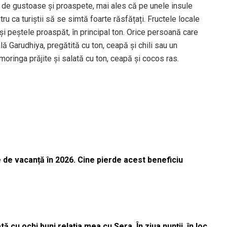
bil de gustoase și proaspete, mai ales că pe unele insule
u ca turiștii să se simtă foarte răsfățați. Fructele locale
și peștele proaspăt, în principal ton. Orice persoană care
ă Garudhiya, pregătită cu ton, ceapă și chili sau un
oringa prăjite și salată cu ton, ceapă și cocos ras.
 de vacanță în 2026. Cine pierde acest beneficiu
 cu ochi buni relația mea cu Sera. În ziua nunții, în loc