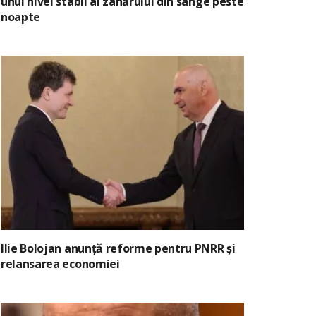
unui nivel stabil al zahărului din sânge peste
noapte
Ilie Bolojan anunță reforme pentru PNRR și
relansarea economiei