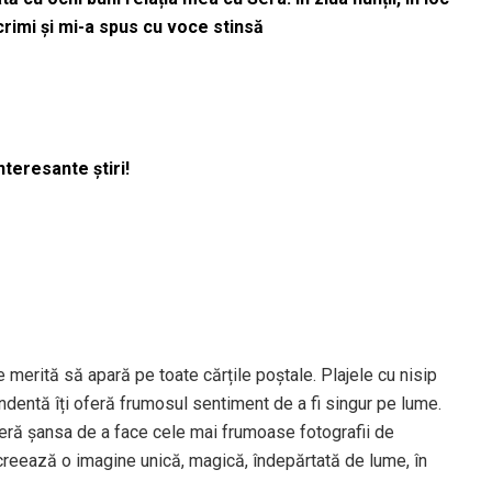
acrimi și mi-a spus cu voce stinsă
nteresante știri!
merită să apară pe toate cărțile poștale. Plajele cu nisip
bundentă îți oferă frumosul sentiment de a fi singur pe lume.
feră șansa de a face cele mai frumoase fotografii de
le creează o imagine unică, magică, îndepărtată de lume, în