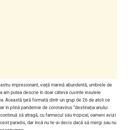
bastru impresionant, viață marină abundentă, umbrele de
așa am putea descrie în doar câteva cuvinte insulele
a. Această țară formată dintr-un grup de 26 de atoli ce
ar în plină pandemie de coronavirus “destinația anului
i continuă să atragă, cu farmecul său tropical, oameni avizi
l acest paradis, dar încă nu te-ai decis dacă să mergi sau nu