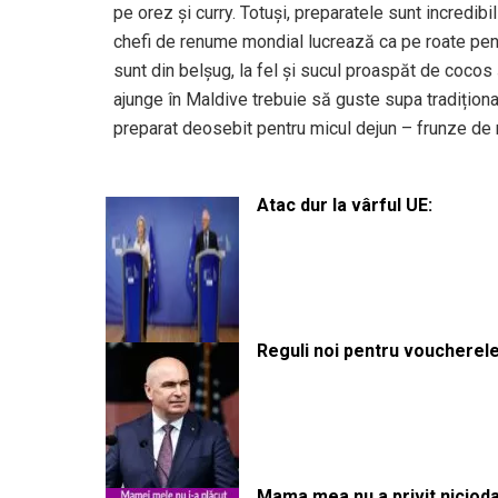
pe orez și curry. Totuși, preparatele sunt incredi
chefi de renume mondial lucrează ca pe roate pentr
sunt din belșug, la fel și sucul proaspăt de cocos 
ajunge în Maldive trebuie să guste supa tradițional
preparat deosebit pentru micul dejun – frunze de m
Atac dur la vârful UE:
Reguli noi pentru voucherele
Mama mea nu a privit niciodată