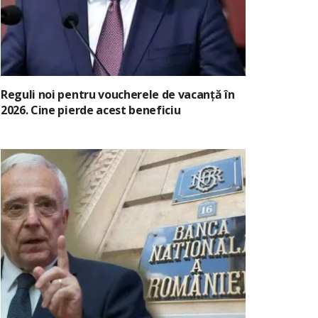
Reguli noi pentru voucherele de vacanță în
2026. Cine pierde acest beneficiu