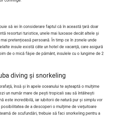
vor convinge:
buie să iei în considerare faptul că în această țară doar
ntă resorturi turistice, unele mai luxoase decât altele și
ea mai pretențioasă persoană. În timp ce în zonele unde
lelalte insule există câte un hotel de vacanță, care asigură
vorbim de o mică fâșie de pământ, insulele cu o lungime de 2
uba diving și snorkeling
rafață, însă și în apele oceanului te așteaptă o mulțime
ezi un număr mare de pești tropicali sau să întâlnești
nă este incredibilă, iar iubitorii de natură pur și simplu vor
iar posibilitatea de a descoperi o mulțime de viețuitoare
e teamă de scufundări, trebuie să faci snorkeling pentru a