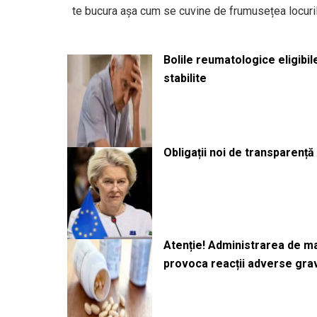
te bucura așa cum se cuvine de frumusețea locuril
Bolile reumatologice eligibi
stabilite
Obligații noi de transparenț
Atenție! Administrarea de 
provoca reacții adverse gra