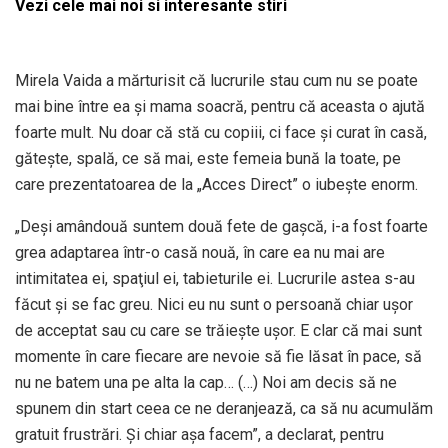
Vezi cele mai noi si interesante stiri
Mirela Vaida a mărturisit că lucrurile stau cum nu se poate
mai bine între ea și mama soacră, pentru că aceasta o ajută
foarte mult. Nu doar că stă cu copiii, ci face şi curat în casă,
găteşte, spală, ce să mai, este femeia bună la toate, pe
care prezentatoarea de la „Acces Direct” o iubeşte enorm.
„Deşi amândouă suntem două fete de gaşcă, i-a fost foarte
grea adaptarea într-o casă nouă, în care ea nu mai are
intimitatea ei, spaţiul ei, tabieturile ei. Lucrurile astea s-au
făcut şi se fac greu. Nici eu nu sunt o persoană chiar uşor
de acceptat sau cu care se trăieşte uşor. E clar că mai sunt
momente în care fiecare are nevoie să fie lăsat în pace, să
nu ne batem una pe alta la cap… (…) Noi am decis să ne
spunem din start ceea ce ne deranjează, ca să nu acumulăm
gratuit frustrări. Şi chiar aşa facem”, a declarat, pentru