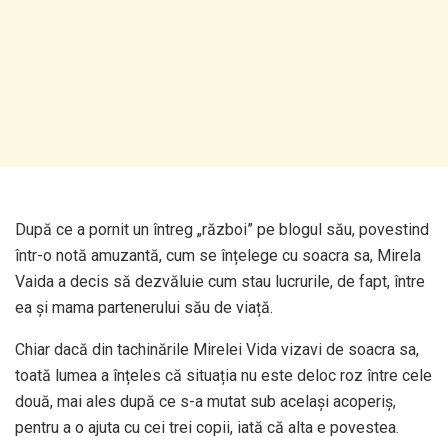
După ce a pornit un întreg „război” pe blogul său, povestind
într-o notă amuzantă, cum se înțelege cu soacra sa, Mirela
Vaida a decis să dezvăluie cum stau lucrurile, de fapt, între
ea și mama partenerului său de viață.
Chiar dacă din tachinările Mirelei Vida vizavi de soacra sa,
toată lumea a înțeles că situația nu este deloc roz între cele
două, mai ales după ce s-a mutat sub același acoperiș,
pentru a o ajuta cu cei trei copii, iată că alta e povestea.