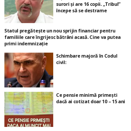
surori și are 16 copii. „Tribul”
începe să se destrame
Statul pregătește un nou sprijin financiar pentru
familiile care îngrijesc bătrâni acasă. Cine va putea
primi indemnizație
Schimbare majoră în Codul
civil:
Ce pensie minimă primești
dacă ai cotizat doar 10 – 15 ani