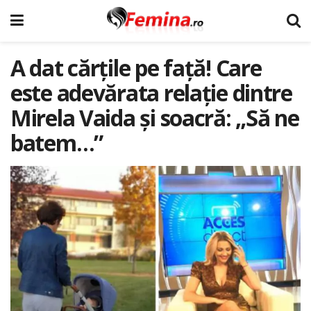
A dat cărțile pe față! Care
este adevărata relație dintre
Mirela Vaida și soacră: „Să ne
batem…”