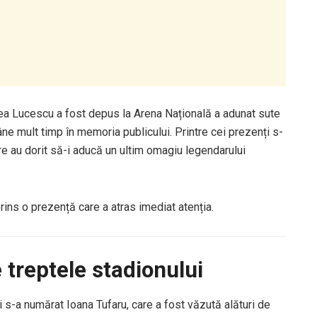
Mircea Lucescu a fost depus la Arena Națională a adunat sute
ne mult timp în memoria publicului. Printre cei prezenți s-
are au dorit să-i aducă un ultim omagiu legendarului
ins o prezență care a atras imediat atenția.
treptele stadionului
i s-a numărat Ioana Tufaru, care a fost văzută alături de