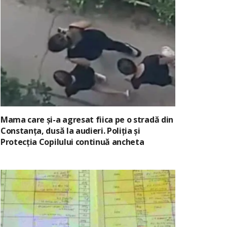
Mama care și-a agresat fiica pe o stradă din
Constanța, dusă la audieri. Poliția și
Protecția Copilului continuă ancheta