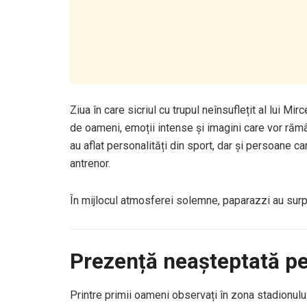
Ziua în care sicriul cu trupul neînsuflețit al lui 
de oameni, emoții intense și imagini care vor rămâ
au aflat personalități din sport, dar și persoane c
antrenor.
În mijlocul atmosferei solemne, paparazzi au surpr
Prezență neașteptată pe 
Printre primii oameni observați în zona stadionulu