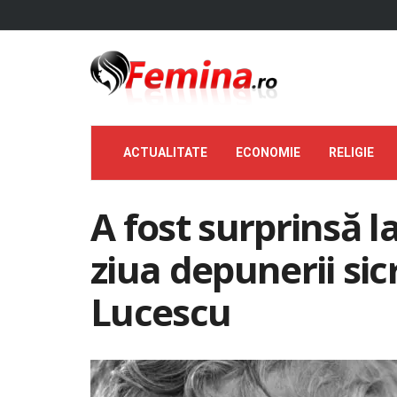
ACTUALITATE
ECONOMIE
RELIGIE
A fost surprinsă l
ziua depunerii sicr
Lucescu