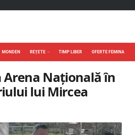
MONDEN
REȚETE
TIMP LIBER
OFERTE FEMINA
a Arena Națională în
iului lui Mircea