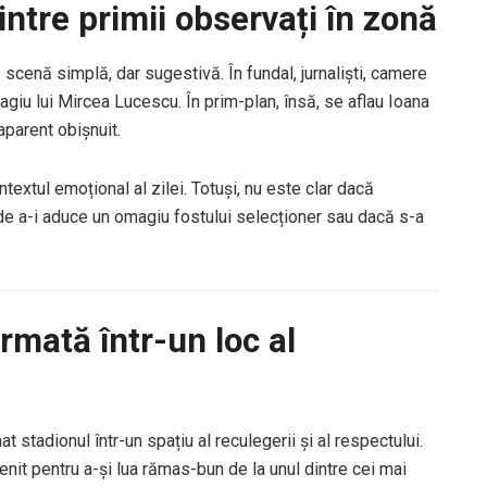
rintre primii observați în zonă
scenă simplă, dar sugestivă. În fundal, jurnaliști, camere
giu lui Mircea Lucescu. În prim-plan, însă, se aflau Ioana
 aparent obișnuit.
textul emoțional al zilei. Totuși, nu este clar dacă
 de a-i aduce un omagiu fostului selecționer sau dacă s-a
rmată într-un loc al
 stadionul într-un spațiu al reculegerii și al respectului.
venit pentru a-și lua rămas-bun de la unul dintre cei mai