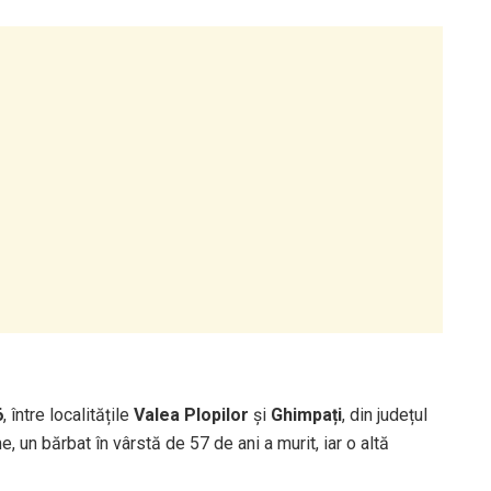
6
, între localitățile
Valea Plopilor
și
Ghimpați
, din județul
, un bărbat în vârstă de 57 de ani a murit, iar o altă