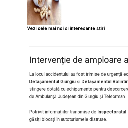
Vezi cele mai noi si interesante stiri
Intervenție de amploare a
La locul accidentului au fost trimise de urgență e
Detașamentul Giurgiu
și
Detașamentul Bolinti
stingere dotată cu echipamente pentru descarcera
de Ambulanță Județean din Giurgiu și Teleorman.
Potrivit informațiilor transmise de
Inspectoratul 
găsiți blocați în autoturismele distruse.