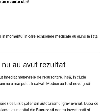
nteresante știri!
or în momentul în care echipajele medicale au ajuns la fața
 nu au avut rezultat
put imediat manevrele de resuscitare, însă, în ciuda
ni nu a mai putut fi salvat. Medicii au fost nevoiți să
gerea celuilalt șofer din autoturismul grav avariat. După ce
lanța la un spital din
București
pentru investigații și