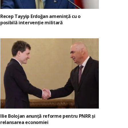
Recep Tayyip Erdoğan amenință cu o
posibilă intervenție militară
Ilie Bolojan anunță reforme pentru PNRR și
relansarea economiei