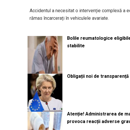
Accidentul a necesitat o intervenție complexă a e
rămas încarcerați în vehiculele avariate.
Bolile reumatologice eligibi
stabilite
Obligații noi de transparenț
Atenție! Administrarea de 
provoca reacții adverse gra