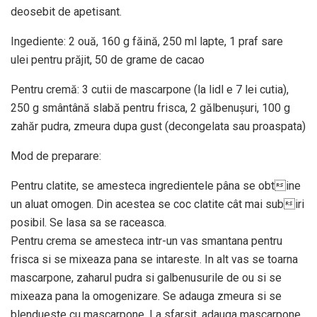
deosebit de apetisant.
Ingediente: 2 ouă, 160 g făină, 250 ml lapte, 1 praf sare
ulei pentru prăjit, 50 de grame de cacao
Pentru cremă: 3 cutii de mascarpone (la lidl e 7 lei cutia),
250 g smântână slabă pentru frisca, 2 gălbenuşuri, 100 g
zahăr pudra, zmeura dupa gust (decongelata sau proaspata)
Mod de preparare:
Pentru clatite, se amesteca ingredientele pâna se obtine
un aluat omogen. Din acestea se coc clatite cât mai subiri
posibil. Se lasa sa se raceasca.
Pentru crema se amesteca intr-un vas smantana pentru
frisca si se mixeaza pana se intareste. In alt vas se toarna
mascarpone, zaharul pudra si galbenusurile de ou si se
mixeaza pana la omogenizare. Se adauga zmeura si se
blendueste cu mascarpone. La sfarsit, adauga mascarpone