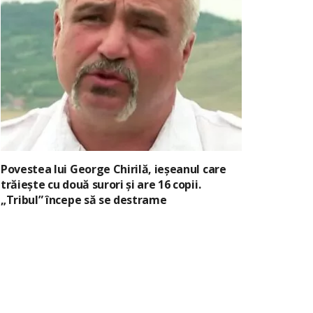
Povestea lui George Chirilă, ieșeanul care
trăiește cu două surori și are 16 copii.
„Tribul” începe să se destrame