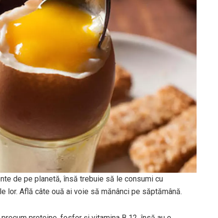
nte de pe planetă, însă trebuie să le consumi cu
ile lor. Află câte ouă ai voie să mănânci pe săptămână.
 precum proteine, fosfor și vitamina B 12, însă au o