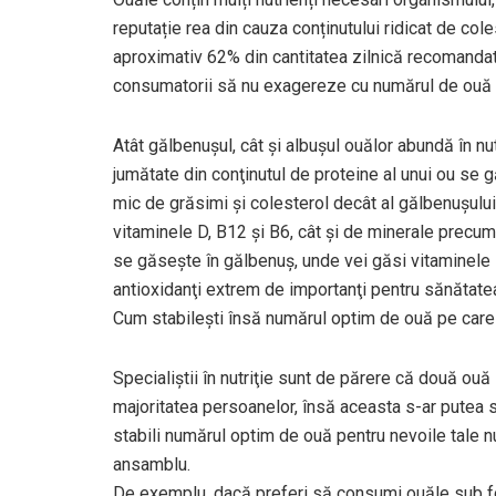
reputație rea din cauza conținutului ridicat de co
aproximativ 62% din cantitatea zilnică recomandată
consumatorii să nu exagereze cu numărul de ouă 
Atât gălbenuşul, cât şi albuşul ouălor abundă în nut
jumătate din conţinutul de proteine al unui ou se g
mic de grăsimi şi colesterol decât al gălbenuşulu
vitaminele D, B12 şi B6, cât şi de minerale precum 
se găseşte în gălbenuş, unde vei găsi vitaminele lip
antioxidanţi extrem de importanţi pentru sănătatea 
Cum stabileşti însă numărul optim de ouă pe car
Specialiştii în nutriţie sunt de părere că două ouă 
majoritatea persoanelor, însă aceasta s-ar putea s
stabili numărul optim de ouă pentru nevoile tale nu
ansamblu.
De exemplu, dacă preferi să consumi ouăle sub for