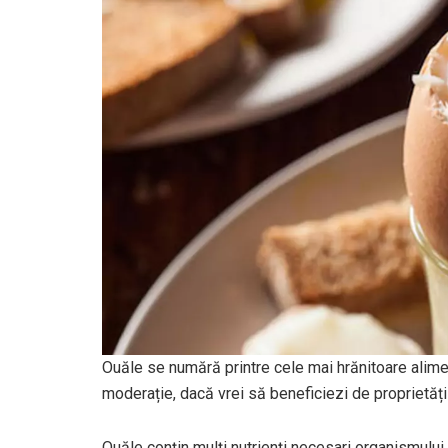
Ouăle se numără printre cele mai hrănitoare alime
moderație, dacă vrei să beneficiezi de proprietăț
Ouăle conțin mulți nutrienți necesari organismului,