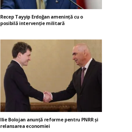
Recep Tayyip Erdoğan amenință cu o
posibilă intervenție militară
Ilie Bolojan anunță reforme pentru PNRR și
relansarea economiei