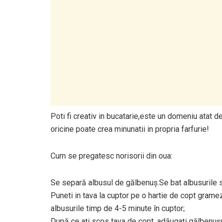
Poti fi creativ in bucatarie,este un domeniu atat de
oricine poate crea minunatii in propria farfurie!
Cum se pregatesc norisorii din oua:
Se separă albusul de gălbenuș.Se bat albusurile 
Puneti in tava la cuptor pe o hartie de copt gramez
albusurile timp de 4-5 minute în cuptor;
După ce ați scos tava de copt, adăugați gălbenușul 