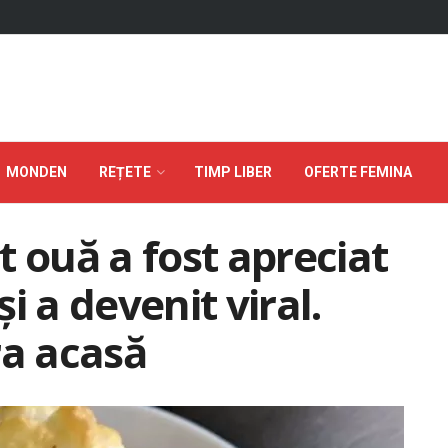
MONDEN
REȚETE
TIMP LIBER
OFERTE FEMINA
t ouă a fost apreciat
i a devenit viral.
ra acasă