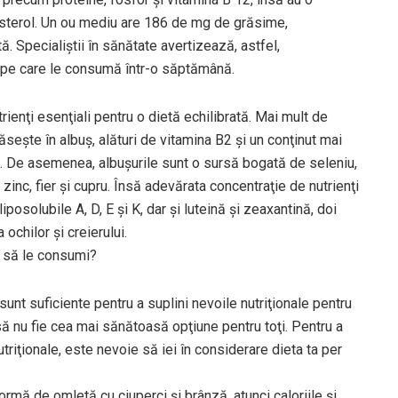
lesterol. Un ou mediu are 186 de mg de grăsime,
. Specialiștii în sănătate avertizează, astfel,
pe care le consumă într-o săptămână.
rienţi esenţiali pentru o dietă echilibrată. Mai mult de
ăseşte în albuş, alături de vitamina B2 şi un conţinut mai
i. De asemenea, albuşurile sunt o sursă bogată de seleniu,
zinc, fier şi cupru. Însă adevărata concentraţie de nutrienţi
osolubile A, D, E şi K, dar şi luteină şi zeaxantină, doi
ochilor şi creierului.
e să le consumi?
sunt suficiente pentru a suplini nevoile nutriţionale pentru
ă nu fie cea mai sănătoasă opţiune pentru toţi. Pentru a
triţionale, este nevoie să iei în considerare dieta ta per
mă de omletă cu ciuperci şi brânză, atunci caloriile şi