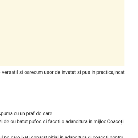
 versatil si oarecum usor de invatat si pus in practica,incat
spuma cu un praf de sare.
i de ou batut pufos si faceti o adancitura in mijloc.Coaceți
pe care l-ați separat nitial în adancitura și coaceți pentru