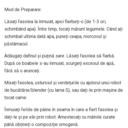
Mod de Preparare:
Lăsați fasolea la înmuiat, apoi fierbeți-o (de 1-3 ori,
schimbând apa). Între timp, tocați mărunt legumele. Când ați
schimbat ultima dată apa, puneți ceapa, morcovul și
păstârnacul.
Adăugați dafinul și puțină sare. Lăsați fasolea să fiarbă.
După ce boabele s-au înmuiat, scurgeți excesul de apă,
fără să o aruncați.
Mixați fasolea, usturoiul și verdețurile cu ajutorul unui robot
de bucătărie/blender (cu lama S), sau dați-le prin mașina de
tocat carne.
Înmuiați feliile de pâine în zeama în care a fiert fasolea și
dați-le și pe ele prin robot. Amestecați cu mâinile curate
până obțineți o compoziție omogenă.