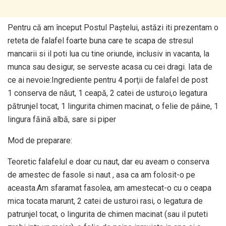
Pentru că am început Postul Paștelui, astăzi iti prezentam o
reteta de falafel foarte buna care te scapa de stresul
mancarii si il poti lua cu tine oriunde, inclusiv in vacanta, la
munca sau desigur, se serveste acasa cu cei dragi. Iata de
ce ai nevoie:Ingrediente pentru 4 porţii de falafel de post
1 conserva de năut, 1 ceapă, 2 catei de usturoi,o legatura
pătrunjel tocat, 1 lingurita chimen macinat, o felie de pâine, 1
lingura făină albă, sare si piper
Mod de preparare:
Teoretic falafelul e doar cu naut, dar eu aveam o conserva
de amestec de fasole si naut , asa ca am folosit-o pe
aceasta.Am sfaramat fasolea, am amestecat-o cu o ceapa
mica tocata marunt, 2 catei de usturoi rasi, o legatura de
patrunjel tocat, o lingurita de chimen macinat (sau il puteti