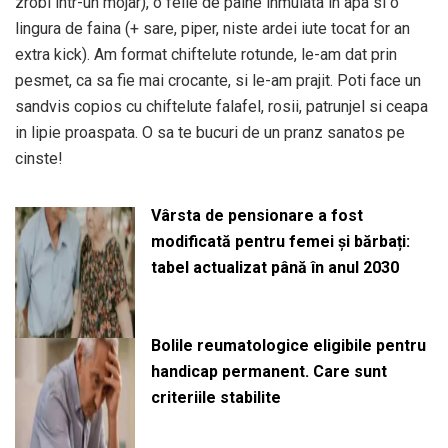
zrobi intr-un mojar), o felie de paine inmuiata in apa si o
lingura de faina (+ sare, piper, niste ardei iute tocat for an
extra kick). Am format chiftelute rotunde, le-am dat prin
pesmet, ca sa fie mai crocante, si le-am prajit. Poti face un
sandvis copios cu chiftelute falafel, rosii, patrunjel si ceapa
in lipie proaspata. O sa te bucuri de un pranz sanatos pe
cinste!
Vârsta de pensionare a fost
modificată pentru femei și bărbați:
tabel actualizat până în anul 2030
Bolile reumatologice eligibile pentru
handicap permanent. Care sunt
criteriile stabilite