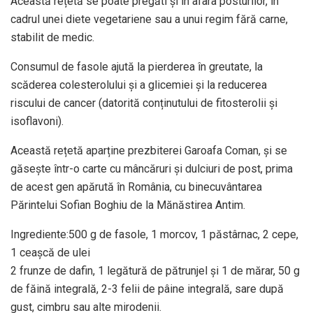
Această rețetă se poate pregăti și în afara posturilor, în
cadrul unei diete vegetariene sau a unui regim fără carne,
stabilit de medic.
Consumul de fasole ajută la pierderea în greutate, la
scăderea colesterolului și a glicemiei și la reducerea
riscului de cancer (datorită conținutului de fitosterolii și
isoflavoni).
Această rețetă aparține prezbiterei Garoafa Coman, și se
găsește într-o carte cu mâncăruri și dulciuri de post, prima
de acest gen apărută în România, cu binecuvântarea
Părintelui Sofian Boghiu de la Mănăstirea Antim.
Ingrediente:500 g de fasole, 1 morcov, 1 păstârnac, 2 cepe,
1 ceașcă de ulei
2 frunze de dafin, 1 legătură de pătrunjel și 1 de mărar, 50 g
de făină integrală, 2-3 felii de pâine integrală, sare după
gust, cimbru sau alte mirodenii.