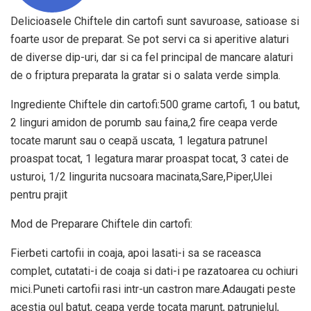
Delicioasele Chiftele din cartofi sunt savuroase, satioase si
foarte usor de preparat. Se pot servi ca si aperitive alaturi
de diverse dip-uri, dar si ca fel principal de mancare alaturi
de o friptura preparata la gratar si o salata verde simpla.
Ingrediente Chiftele din cartofi:500 grame cartofi, 1 ou batut,
2 linguri amidon de porumb sau faina,2 fire ceapa verde
tocate marunt sau o ceapă uscata, 1 legatura patrunel
proaspat tocat, 1 legatura marar proaspat tocat, 3 catei de
usturoi, 1/2 lingurita nucsoara macinata,Sare,Piper,Ulei
pentru prajit
Mod de Preparare Chiftele din cartofi:
Fierbeti cartofii in coaja, apoi lasati-i sa se raceasca
complet, cutatati-i de coaja si dati-i pe razatoarea cu ochiuri
mici.Puneti cartofii rasi intr-un castron mare.Adaugati peste
acestia oul batut, ceapa verde tocata marunt, patrunjelul,