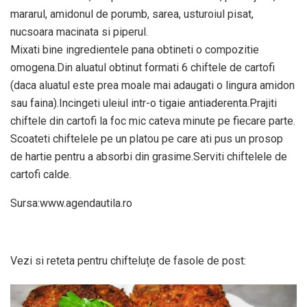
mararul, amidonul de porumb, sarea, usturoiul pisat,
nucsoara macinata si piperul.
Mixati bine ingredientele pana obtineti o compozitie
omogena.Din aluatul obtinut formati 6 chiftele de cartofi
(daca aluatul este prea moale mai adaugati o lingura amidon
sau faina).Incingeti uleiul intr-o tigaie antiaderenta.Prajiti
chiftele din cartofi la foc mic cateva minute pe fiecare parte.
Scoateti chiftelele pe un platou pe care ati pus un prosop
de hartie pentru a absorbi din grasime.Serviti chiftelele de
cartofi calde.
Sursa:www.agendautila.ro
Vezi si reteta pentru chifteluțe de fasole de post: