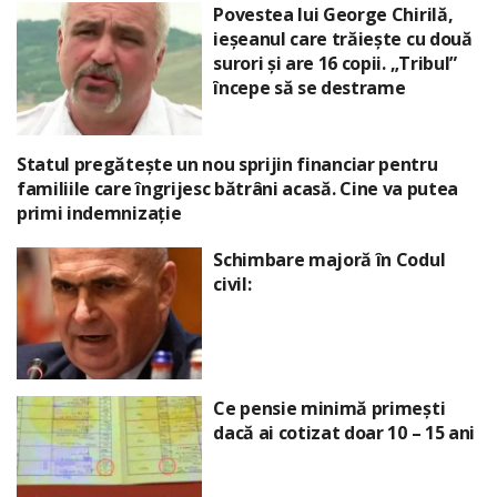
Povestea lui George Chirilă,
ieșeanul care trăiește cu două
surori și are 16 copii. „Tribul”
începe să se destrame
Statul pregătește un nou sprijin financiar pentru
familiile care îngrijesc bătrâni acasă. Cine va putea
primi indemnizație
Schimbare majoră în Codul
civil:
Ce pensie minimă primești
dacă ai cotizat doar 10 – 15 ani