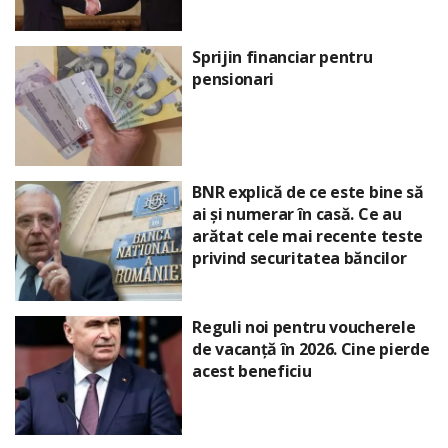
Sprijin financiar pentru
pensionari
BNR explică de ce este bine să
ai și numerar în casă. Ce au
arătat cele mai recente teste
privind securitatea băncilor
Reguli noi pentru voucherele
de vacanță în 2026. Cine pierde
acest beneficiu