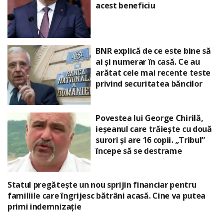
acest beneficiu
BNR explică de ce este bine să
ai și numerar în casă. Ce au
arătat cele mai recente teste
privind securitatea băncilor
Povestea lui George Chirilă,
ieșeanul care trăiește cu două
surori și are 16 copii. „Tribul”
începe să se destrame
Statul pregătește un nou sprijin financiar pentru
familiile care îngrijesc bătrâni acasă. Cine va putea
primi indemnizație