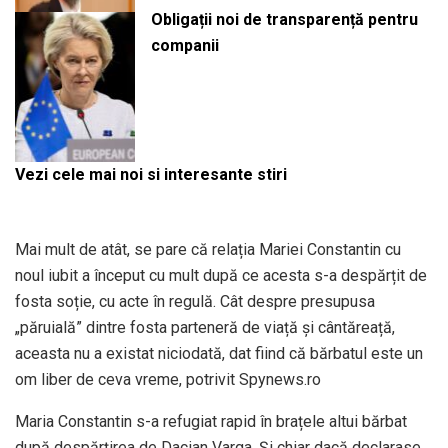
Obligații noi de transparență pentru
companii
Vezi cele mai noi si interesante stiri
Mai mult de atât, se pare că relația Mariei Constantin cu
noul iubit a început cu mult după ce acesta s-a despărțit de
fosta soție, cu acte în regulă. Cât despre presupusa
„păruială” dintre fosta parteneră de viață și cântăreață,
aceasta nu a existat niciodată, dat fiind că bărbatul este un
om liber de ceva vreme, potrivit Spynews.ro
Maria Constantin s-a refugiat rapid în brațele altui bărbat
după despărțirea de Dacian Varga. Și chiar dacă declarase