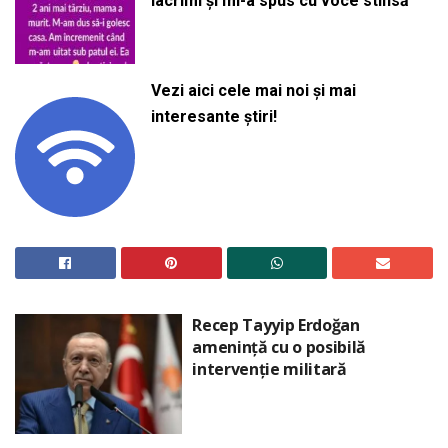
lacrimi și mi-a spus cu voce stinsă
Vezi aici cele mai noi și mai
interesante știri!
Recep Tayyip Erdoğan
amenință cu o posibilă
intervenție militară