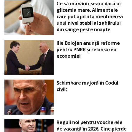
Ce să mănânci seara dacă ai
glicemia mare. Alimentele
care pot ajuta la menținerea
unui nivel stabil al zahărului
din sânge peste noapte
Ilie Bolojan anunță reforme
pentru PNRR și relansarea
economiei
Schimbare majoră în Codul
civil:
Reguli noi pentru voucherele
de vacanță în 2026. Cine pierde