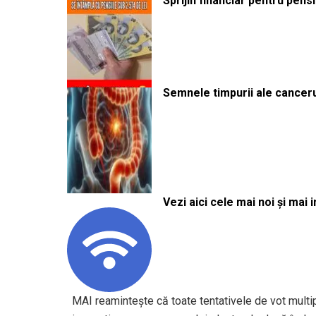
Sprijin financiar pentru pens
Semnele timpurii ale canceru
Vezi aici cele mai noi și mai i
MAI reamintește că toate tentativele de vot multi