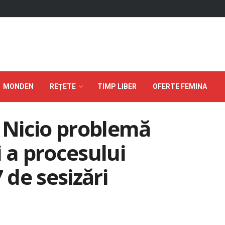
MONDEN
REȚETE
TIMP LIBER
OFERTE FEMINA
: Nicio problemă
 a procesului
 de sesizări