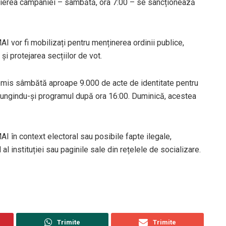
eierea campaniei – sâmbătă, ora 7:00 – se sancționează
AI vor fi mobilizați pentru menținerea ordinii publice,
și protejarea secțiilor de vot.
emis sâmbătă aproape 9.000 de acte de identitate pentru
elungindu-și programul după ora 16:00. Duminică, acestea
MAI în context electoral sau posibile fapte ilegale,
al instituției sau paginile sale din rețelele de socializare.
Trimite
Trimite