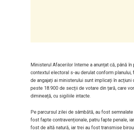
Ministerul Afacerilor Interne a anunțat că, până în
contextul electoral s-au derulat conform planului, 
de angajați ai ministerului sunt implicați în acțiuni
peste 18.900 de secții de votare din țară, care vor
dimineață, cu sigiliile intacte.
Pe parcursul zilei de sâmbătă, au fost semnalate 
fost fapte contravenționale, patru fapte penale, ia
fost de altă natură, iar trei au fost transmise biro