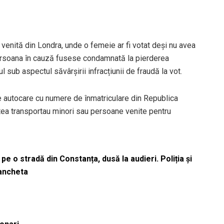
venită din Londra, unde o femeie ar fi votat deși nu avea
ă persoana în cauză fusese condamnată la pierderea
l sub aspectul săvârșirii infracțiunii de fraudă la vot.
e autocare cu numere de înmatriculare din Republica
estea transportau minori sau persoane venite pentru
pe o stradă din Constanța, dusă la audieri. Poliția și
 ancheta