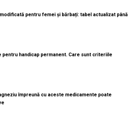
odificată pentru femei și bărbați: tabel actualizat până
le pentru handicap permanent. Care sunt criteriile
magneziu împreună cu aceste medicamente poate
ve