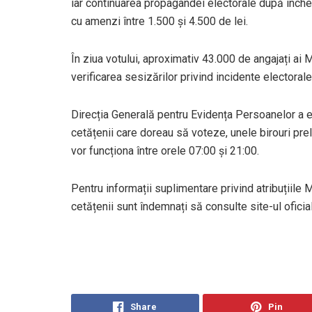
iar continuarea propagandei electorale după înch
cu amenzi între 1.500 și 4.500 de lei.
În ziua votului, aproximativ 43.000 de angajați ai M
verificarea sesizărilor privind incidente electorale 
Direcția Generală pentru Evidența Persoanelor a 
cetățenii care doreau să voteze, unele birouri pr
vor funcționa între orele 07:00 și 21:00.
Pentru informații suplimentare privind atribuțiile 
cetățenii sunt îndemnați să consulte site-ul oficial 
Share
Pin