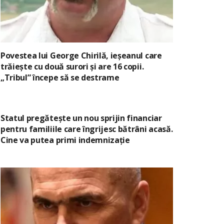
Povestea lui George Chirilă, ieșeanul care
trăiește cu două surori și are 16 copii.
„Tribul” începe să se destrame
Statul pregătește un nou sprijin financiar
pentru familiile care îngrijesc bătrâni acasă.
Cine va putea primi indemnizație