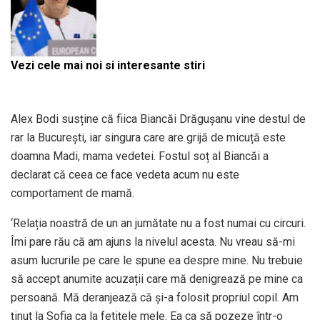
Vezi cele mai noi si interesante stiri
Alex Bodi susține că fiica Biancăi Drăgușanu vine destul de
rar la București, iar singura care are grijă de micuță este
doamna Madi, mama vedetei. Fostul soț al Biancăi a
declarat că ceea ce face vedeta acum nu este
comportament de mamă.
‘Relația noastră de un an jumătate nu a fost numai cu circuri.
Îmi pare rău că am ajuns la nivelul acesta. Nu vreau să-mi
asum lucrurile pe care le spune ea despre mine. Nu trebuie
să accept anumite acuzații care mă denigrează pe mine ca
persoană. Mă deranjează că și-a folosit propriul copil. Am
ținut la Sofia ca la fetițele mele. Ea ca să pozeze într-o