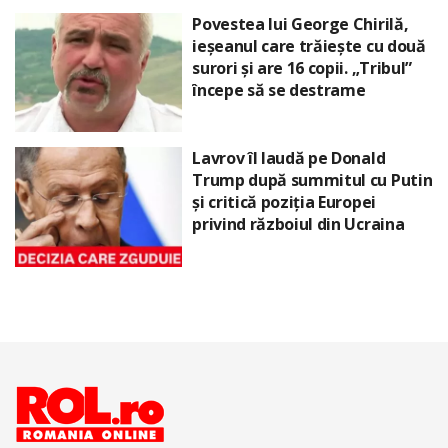
Povestea lui George Chirilă,
ieșeanul care trăiește cu două
surori și are 16 copii. „Tribul”
începe să se destrame
Lavrov îl laudă pe Donald
Trump după summitul cu Putin
și critică poziția Europei
privind războiul din Ucraina