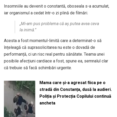
Insomniile au devenit o constantă, oboseala s-a acumulat,
iar organismul a cedat într-o zi plină de filmări.
„Mi-am pus problema că aș putea avea ceva
la inimă.”
Acesta a fost momentul-limită care a determinat-o să
înțeleagă că suprasolicitarea nu este o dovadă de
performanță, ci un risc real pentru sănătate. Teama unei
posibile afecțiuni cardiace a fost, spune ea, semnalul clar
că trebuie să facă schimbări urgente.
Mama care și-a agresat fiica pe o
stradă din Constanța, dusă la audieri.
Poliția și Protecția Copilului continuă
ancheta