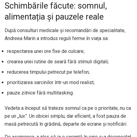
Schimbările făcute: somnul,
alimentația și pauzele reale
După consulturi medicale și recomandări de specialitate,
Andreea Marin a introdus reguli ferme în viața sa:
respectarea unei ore fixe de culcare;
crearea unei rutine de seară fără stimuli digitali;
reducerea timpului petrecut pe telefon;
prioritizarea sarcinilor într-un mod realist;
pauze zilnice fără multitasking.
Vedeta a început să trateze somnul ca pe o prioritate, nu ca
pe un „lux”. Un obicei simplu, dar eficient, a fost pauza de
masă petrecută în grădină, departe de ecrane și notificări.
De asemenea, a ales să ia o vacanță în care s-a deconectat