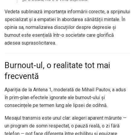
Vedeta subliniază importanța informării corecte, a sprijinului
specializat și a empatiei în abordarea sănătății mintale. În
opinia sa, normalizarea discuțiilor despre depresie și
burnout este esențială într-o societate care glorifică
adesea suprasolicitarea.
Burnout-ul, o realitate tot mai
frecventă
Apariția de la Antena 1, moderată de Mihail Pautov, a adus
în prim-plan efectele ignorate ale burnout-ului și
consecințele pe termen lung ale lipsei de odihnă.
Mesajul transmis este unul clar: alegeri aparent mărunte —
un program de somn respectat, o pauză reală, o zi fără
telefon — pot face diferența între echilibru și epuizare