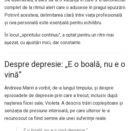
complet de la ritmul alert care o adusese în pragul epuizării.
Potrivit acesteia, delimitarea clară între viața profesională
și cea personală este esențială pentru echilibru.
În locul „sprintului continuu”, a optat pentru un ritm mai
așezat, cu ajustări mici, dar constante.
Despre depresie: „E o boală, nu e o
vină”
Andreea Marin a vorbit, de-a lungul timpului, și despre
episoadele de depresie prin care a trecut, inclusiv după
nașterea fiicei sale, Violeta. A descris trăiri copleșitoare și
senzația de presiune interioară, pe care ulterior le-a
recunoscut ca fiind semne ale unei suferințe reale.
„E o boală, nu e o vină depresia.”