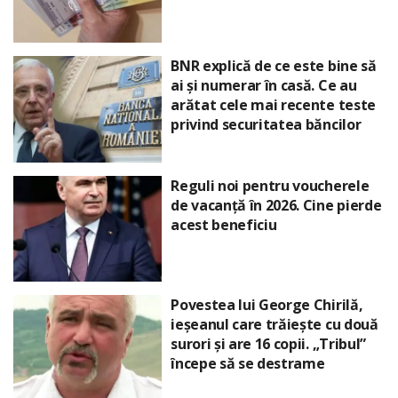
BNR explică de ce este bine să
ai și numerar în casă. Ce au
arătat cele mai recente teste
privind securitatea băncilor
Reguli noi pentru voucherele
de vacanță în 2026. Cine pierde
acest beneficiu
Povestea lui George Chirilă,
ieșeanul care trăiește cu două
surori și are 16 copii. „Tribul”
începe să se destrame