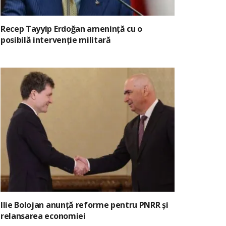
Recep Tayyip Erdoğan amenință cu o
posibilă intervenție militară
Ilie Bolojan anunță reforme pentru PNRR și
relansarea economiei