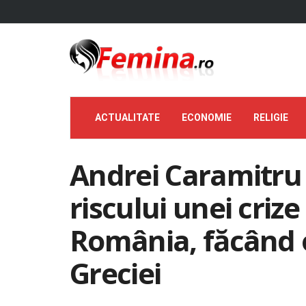
ACTUALITATE
ECONOMIE
RELIGIE
Andrei Caramitru
riscului unei criz
România, făcând o
Greciei