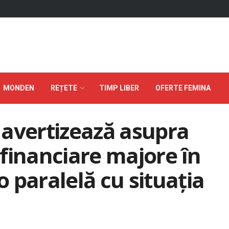
MONDEN
REȚETE
TIMP LIBER
OFERTE FEMINA
 avertizează asupra
e financiare majore în
 paralelă cu situația