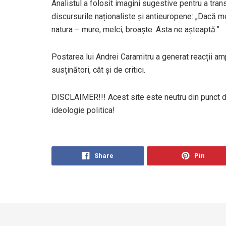
Analistul a folosit imagini sugestive pentru a tra
discursurile naționaliste și antieuropene: „Dacă m
natura – mure, melci, broaște. Asta ne așteaptă.”
Postarea lui Andrei Caramitru a generat reacții ampl
susținători, cât și de critici.
DISCLAIMER!!! Acest site este neutru din punct de
ideologie politica!
Share
Pin