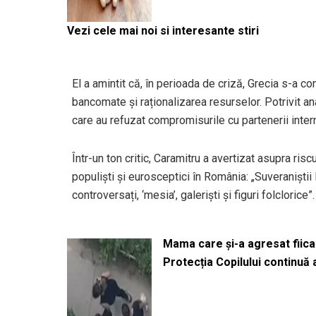
Vezi cele mai noi si interesante stiri
El a amintit că, în perioada de criză, Grecia s-a co
bancomate și raționalizarea resurselor. Potrivit ana
care au refuzat compromisurile cu partenerii intern
Într-un ton critic, Caramitru a avertizat asupra ris
populiști și eurosceptici în România: „Suveraniștii
controversați, ‘mesia’, galeriști și figuri folclorice”.
Mama care și-a agresat fiica 
Protecția Copilului continuă