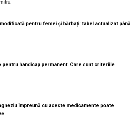
mitru.
odificată pentru femei și bărbați: tabel actualizat până
le pentru handicap permanent. Care sunt criteriile
magneziu împreună cu aceste medicamente poate
ve