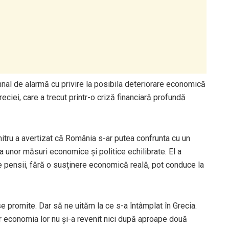
nal de alarmă cu privire la posibila deteriorare economică
ciei, care a trecut printr-o criză financiară profundă
mitru a avertizat că România s-ar putea confrunta cu un
sa unor măsuri economice și politice echilibrate. El a
de pensii, fără o susținere economică reală, pot conduce la
se promite. Dar să ne uităm la ce s-a întâmplat în Grecia.
ar economia lor nu și-a revenit nici după aproape două