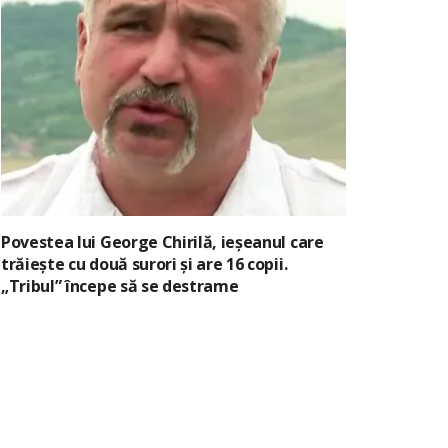
Povestea lui George Chirilă, ieșeanul care
trăiește cu două surori și are 16 copii.
„Tribul” începe să se destrame