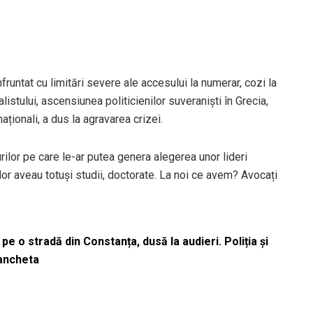
nfruntat cu limitări severe ale accesului la numerar, cozi la
listului, ascensiunea politicienilor suveraniști în Grecia,
aționali, a dus la agravarea crizei.
curilor pe care le-ar putea genera alegerea unor lideri
 lor aveau totuși studii, doctorate. La noi ce avem? Avocați
pe o stradă din Constanța, dusă la audieri. Poliția și
 ancheta