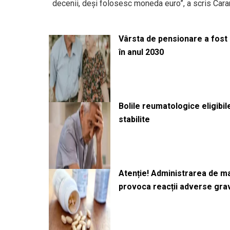
decenii, deși folosesc moneda euro”, a scris Cara
Vârsta de pensionare a fost m
în anul 2030
Bolile reumatologice eligibi
stabilite
Atenție! Administrarea de 
provoca reacții adverse gra