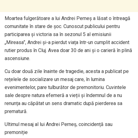
Moartea fulgerătoare a lui Andrei Perneș a lăsat o întreagă
comunitate în stare de șoc. Cunoscut publicului pentru
participarea și victoria sa în sezonul 5 al emisiunii
„Mireasa”, Andrei și-a pierdut viața într-un cumplit accident
rutier produs în Cluj. Avea doar 30 de ani și o carieră în plină
ascensiune.
Cu doar două zile înainte de tragedie, acesta a publicat pe
rețelele de socializare un mesaj care, în lumina
evenimentelor, pare tulburător de premonitoriu. Cuvintele
sale despre natura efemeră a vieții și îndemnul de a nu
renunța au căpătat un sens dramatic după pierderea sa
prematură.
Ultimul mesaj al lui Andrei Perneș, coincidență sau
premoniție