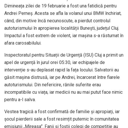
Dimineața zilei de 19 februarie a fost una fatidică pentru
Andrei Perneș. Acesta se afla la volanul unui BMW închiriat,
când, din motive încă necunoscute, a pierdut controlul
autoturismului în apropierea localității Bunești, județul Cluj.
Impactul a fost extrem de violent, iar mașina s-a răsturnat în
afara carosabilului.
Inspectoratul pentru Situații de Urgență (ISU) Cluj a primit un
apel de urgență în jurul orei 05:30, iar echipajele de
intervenție s-au deplasat rapid la fața locului. Salvatorii au
găsit mașina distrusă, iar pe Andrei, încarcerat între fiarele
autoturismului. Din nefericire, rănile suferite erau
incompatibile cu viața, iar medicii nu au mai putut face nimic
pentru a-l salva.
Vestea tragică a fost confirmată de familie și apropiați, iar
șocul pierderii sale a fost resimțit puternic în comunitatea
emisiunii „Mireasa”. Fanii și foștii colegi de competiție au