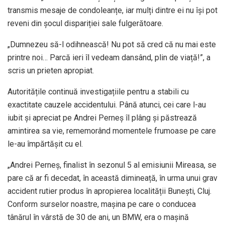
transmis mesaje de condoleanțe, iar mulți dintre ei nu își pot
reveni din șocul dispariției sale fulgerătoare.
„Dumnezeu să-l odihnească! Nu pot să cred că nu mai este
printre noi… Parcă ieri îl vedeam dansând, plin de viață!”, a
scris un prieten apropiat.
Autoritățile continuă investigațiile pentru a stabili cu
exactitate cauzele accidentului. Până atunci, cei care l-au
iubit și apreciat pe Andrei Perneș îl plâng și păstrează
amintirea sa vie, rememorând momentele frumoase pe care
le-au împărtășit cu el.
„Andrei Perneș, finalist în sezonul 5 al emisiunii Mireasa, se
pare că ar fi decedat, în această dimineață, în urma unui grav
accident rutier produs în apropierea localității Bunești, Cluj.
Conform surselor noastre, maşina pe care o conducea
tânărul în vârstă de 30 de ani, un BMW, era o mașină