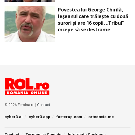
Povestea lui George Chirilă,
ieșeanul care trăiește cu două
surori și are 16 copii. „Tribul”
începe să se destrame
© 2026 Femina.ro |
Contact
cyber3.ai
cyber3.app
fasterup.com
ortodoxia.me
Contact
Termeni si Conditii
Informatii Cookies