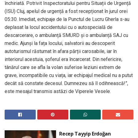
închiriată. Potrivit Inspectoratului pentru Situații de Urgență
(ISU) Cluj, apelul de urgență a fost recepționat în jurul orei
05:30. Imediat, echipaje de la Punctul de Lucru Gherla s-au
deplasat la locul accidentului cu o autospecială de
descarcerare, o ambulanță SMURD și o ambulanță SAJ cu
medic. Ajunși la fața locului, salvatorii au descoperit
autoturismul răsturnat în afara părții carosabile, iar în
interiorul acestuia, șoferul era încarcerat. Din nefericire,
tânărul care se afla la volan suferise leziuni extrem de
grave, incompatibile cu viața, iar echipajul medical nu a putut
decât să constate decesul. Dumnezeu să îl odihnească!”,
este mesajul transmis astăzi de Viperele Vesele.
Recep Tayyip Erdoğan