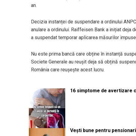
an.
Decizia instanței de suspendare a ordinului ANPC e
anulare a ordinului. Raiffeisen Bank a inițiat deja 
a suspendat temporar aplicarea măsurilor impus
Nu este prima bancă care obține în instanță susp
Societe Generale au reușit deja să obțină suspend
România care reușește acest lucru.
16 simptome de avertizare ca
Vești bune pentru pensionari: