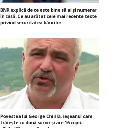
BNR explică de ce este bine să ai și numerar
în casă. Ce au arătat cele mai recente teste
privind securitatea băncilor
Povestea lui George Chirilă, ieșeanul care
trăiește cu două surori și are 16 copii.