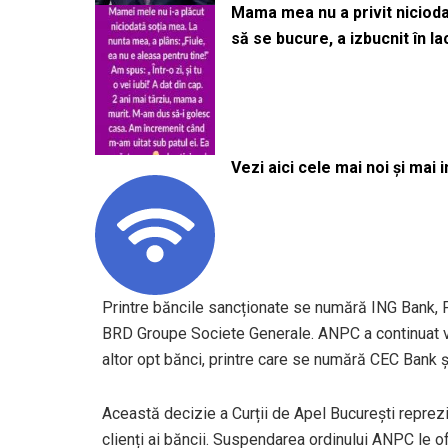
Mama mea nu a privit niciodată
să se bucure, a izbucnit în l
Vezi aici cele mai noi și mai i
Printre băncile sancționate se numără ING Bank, F
BRD Groupe Societe Generale. ANPC a continuat ver
altor opt bănci, printre care se numără CEC Bank ș
Această decizie a Curții de Apel București reprezi
clienți ai băncii. Suspendarea ordinului ANPC le o