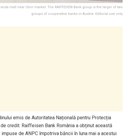
randa mall near Obor market. The RAIFFEISEN Bank group is the larger of two
groups of cooperative banks in Austria. Editorial use only
nului emis de Autoritatea Națională pentru Protecția
r de credit. Raiffeisen Bank România a obținut această
e impuse de ANPC împotriva băncii în luna mai a acestui