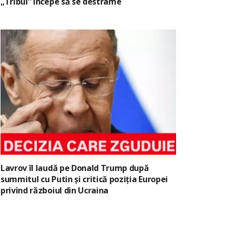
„Tribul” începe să se destrame
Lavrov îl laudă pe Donald Trump după
summitul cu Putin și critică poziția Europei
privind războiul din Ucraina