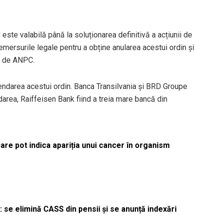
ste valabilă până la soluționarea definitivă a acțiunii de
demersurile legale pentru a obține anularea acestui ordin și
e de ANPC.
endarea acestui ordin. Banca Transilvania și BRD Groupe
area, Raiffeisen Bank fiind a treia mare bancă din
re pot indica apariția unui cancer în organism
 se elimină CASS din pensii și se anunță indexări