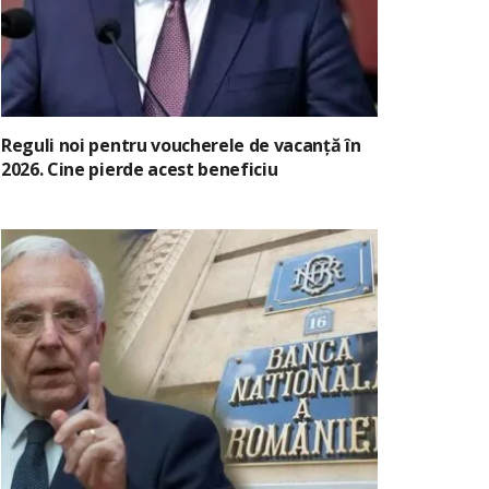
Reguli noi pentru voucherele de vacanță în
2026. Cine pierde acest beneficiu