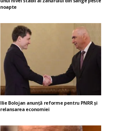
unui nivel stabil al zahărului din sânge peste
noapte
Ilie Bolojan anunță reforme pentru PNRR și
relansarea economiei