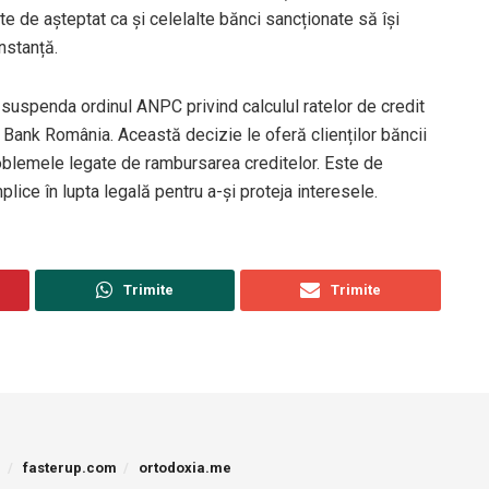
te de așteptat ca și celelalte bănci sancționate să își
nstanță.
a suspenda ordinul ANPC privind calculul ratelor de credit
 Bank România. Această decizie le oferă clienților băncii
roblemele legate de rambursarea creditelor. Este de
lice în lupta legală pentru a-și proteja interesele.
Trimite
Trimite
p
fasterup.com
ortodoxia.me