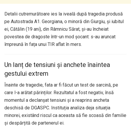
Detalii cutremurătoare ies la iveală după tragedia produsă
pe Autostrada A1. Georgiana, o minoră din Giurgiu, și iubitul
ei, Cătălin (19 ani), din Râmnicu Sărat, și-au încheiat
povestea de dragoste într-un mod șocant: s-au aruncat
împreună în fața unui TIR aflat în mers.
Un lanț de tensiuni și anchete înaintea
gestului extrem
Înainte de tragedie, fata ar fi făcut un test de sarcină, pe
care l-a arătat părinților. Rezultatul a fost negativ, însă
momentul a declanșat tensiuni și a reaprins ancheta
deschisă de DGASPC. Instituția analiza deja situația
minorei, existând riscul ca aceasta să fie scoasă din familie
și despărțită de partenerul ei.