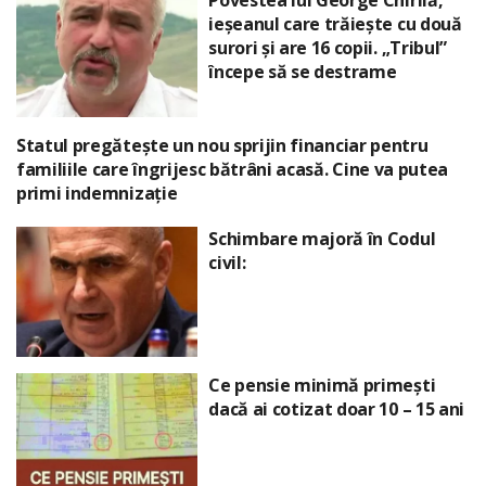
ieșeanul care trăiește cu două
surori și are 16 copii. „Tribul”
începe să se destrame
Statul pregătește un nou sprijin financiar pentru
familiile care îngrijesc bătrâni acasă. Cine va putea
primi indemnizație
Schimbare majoră în Codul
civil:
Ce pensie minimă primești
dacă ai cotizat doar 10 – 15 ani