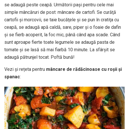
se adaugă peste ceapă. Următorii paşi pentru cele mai
simple mâncăruri de post: mâncare de cartofi. Se curăţă
cartofii şi morcovii, se taie bucăţele şi se pun în cratiţa cu
ceapă, se adaugă apă caldă, sare, piper şi o foaie de dafin
şi se fierb acoperit, la foc mic, până când apa scade. Când
sunt aproape fierte toate legumele se adaugă pasta de
tomate şi se lasă să mai fiarbă 10 minute. La sfârşit se
adaugă pătrunjel tocat. Poftă bună!
Vezi și rețeta pentru
mâncare de rădăcinoase cu roșii și
spanac
: