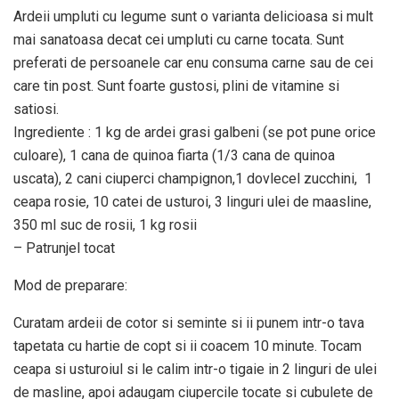
Ardeii umpluti cu legume sunt o varianta delicioasa si mult
mai sanatoasa decat cei umpluti cu carne tocata. Sunt
preferati de persoanele car enu consuma carne sau de cei
care tin post. Sunt foarte gustosi, plini de vitamine si
satiosi.
Ingrediente : 1 kg de ardei grasi galbeni (se pot pune orice
culoare), 1 cana de quinoa fiarta (1/3 cana de quinoa
uscata), 2 cani ciuperci champignon,1 dovlecel zucchini, 1
ceapa rosie, 10 catei de usturoi, 3 linguri ulei de maasline,
350 ml suc de rosii, 1 kg rosii
– Patrunjel tocat
Mod de preparare:
Curatam ardeii de cotor si seminte si ii punem intr-o tava
tapetata cu hartie de copt si ii coacem 10 minute. Tocam
ceapa si usturoiul si le calim intr-o tigaie in 2 linguri de ulei
de masline, apoi adaugam ciupercile tocate si cubulete de