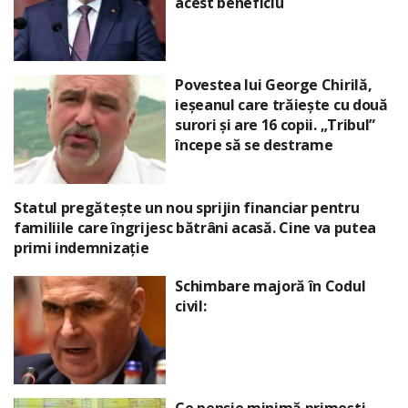
acest beneficiu
Povestea lui George Chirilă,
ieșeanul care trăiește cu două
surori și are 16 copii. „Tribul”
începe să se destrame
Statul pregătește un nou sprijin financiar pentru
familiile care îngrijesc bătrâni acasă. Cine va putea
primi indemnizație
Schimbare majoră în Codul
civil: