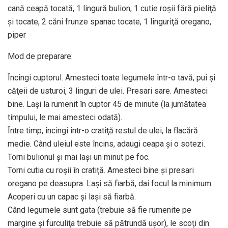
cană ceapă tocată, 1 lingură bulion, 1 cutie roşii fără pieliţă
şi tocate, 2 căni frunze spanac tocate, 1 linguriţă oregano,
piper
Mod de preparare:
Încingi cuptorul. Amesteci toate legumele într-o tavă, pui şi
căţeii de usturoi, 3 linguri de ulei. Presari sare. Amesteci
bine. Laşi la rumenit în cuptor 45 de minute (la jumătatea
timpului, le mai amesteci odată).
Între timp, încingi într-o cratiţă restul de ulei, la flacără
medie. Când uleiul este încins, adaugi ceapa şi o sotezi.
Torni bulionul şi mai laşi un minut pe foc.
Torni cutia cu roşii în cratiţă. Amesteci bine şi presari
oregano pe deasupra. Laşi să fiarbă, dai focul la minimum.
Acoperi cu un capac şi laşi să fiarbă.
Când legumele sunt gata (trebuie să fie rumenite pe
margine şi furculiţa trebuie să pătrundă uşor), le scoţi din