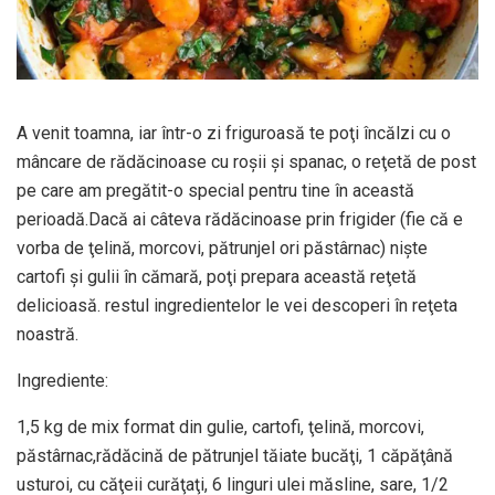
A venit toamna, iar într-o zi friguroasă te poţi încălzi cu o
mâncare de rădăcinoase cu roşii şi spanac, o reţetă de post
pe care am pregătit-o special pentru tine în această
perioadă.Dacă ai câteva rădăcinoase prin frigider (fie că e
vorba de ţelină, morcovi, pătrunjel ori păstârnac) nişte
cartofi şi gulii în cămară, poţi prepara această reţetă
delicioasă. restul ingredientelor le vei descoperi în reţeta
noastră.
Ingrediente:
1,5 kg de mix format din gulie, cartofi, ţelină, morcovi,
păstârnac,rădăcină de pătrunjel tăiate bucăţi, 1 căpăţână
usturoi, cu căţeii curăţaţi, 6 linguri ulei măsline, sare, 1/2