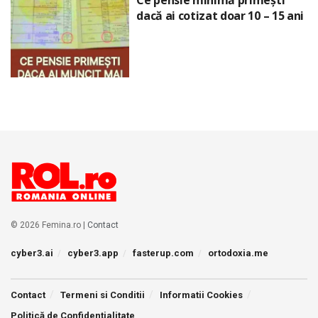
Ce pensie minimă primești
dacă ai cotizat doar 10 – 15 ani
© 2026 Femina.ro |
Contact
cyber3.ai
cyber3.app
fasterup.com
ortodoxia.me
Contact
Termeni si Conditii
Informatii Cookies
Politică de Confidențialitate