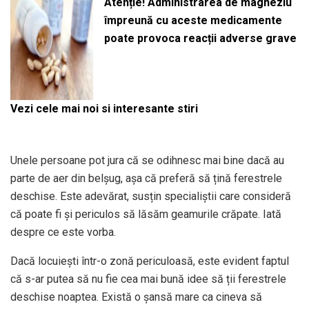
Atenție! Administrarea de magneziu
împreună cu aceste medicamente
poate provoca reacții adverse grave
Vezi cele mai noi si interesante stiri
Unele persoane pot jura că se odihnesc mai bine dacă au
parte de aer din belșug, așa că preferă să țină ferestrele
deschise. Este adevărat, susțin specialiștii care consideră
că poate fi și periculos să lăsăm geamurile crăpate. Iată
despre ce este vorba.
Dacă locuiești într-o zonă periculoasă, este evident faptul
că s-ar putea să nu fie cea mai bună idee să ții ferestrele
deschise noaptea. Există o șansă mare ca cineva să