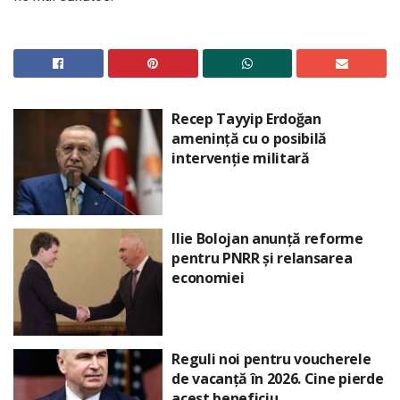
Recep Tayyip Erdoğan
amenință cu o posibilă
intervenție militară
Ilie Bolojan anunță reforme
pentru PNRR și relansarea
economiei
Reguli noi pentru voucherele
de vacanță în 2026. Cine pierde
acest beneficiu