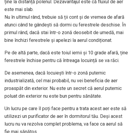
ține la distanță polenul. Dezavantajul este că fluxul de aer
este mai slab.
Nu în ultimul rând, trebuie să ții cont și de vremea de afară
atunci când te gândești să dormi cu ferestrele deschise. În
primul rând, dacă stai într-o zonă deosebit de umedă, mai
bine închizi ferestrele și apelezi la aerul condiționat.
Pe de altă parte, dacă este toiul iernii și 10 grade afară, ține
ferestrele închise pentru că întreaga locuință se va răci.
De asemenea, dacă locuiești într-o zonă puternic
industrializată, cel mai probabil, nu vei beneficia de aer
proaspăt din exterior. Nu este un secret că aerul puternic
poluat din exterior nu este bun pentru sănătate.
Un lucru pe care îl poți face pentru a trata acest aer este să
utilizezi un purificator de aer în dormitorul tău. Deși acest
lucru nu va rezolva complet problema, va face ca aerul să
fie mai sănătos.