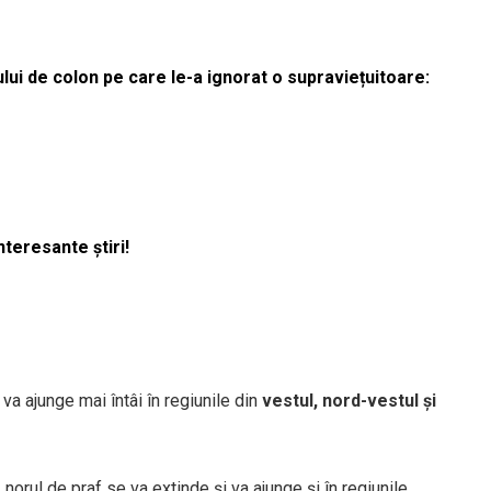
lui de colon pe care le-a ignorat o supraviețuitoare:
nteresante știri!
va ajunge mai întâi în regiunile din
vestul, nord-vestul și
, norul de praf se va extinde și va ajunge și în regiunile