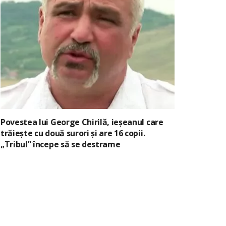
Povestea lui George Chirilă, ieșeanul care
trăiește cu două surori și are 16 copii.
„Tribul” începe să se destrame