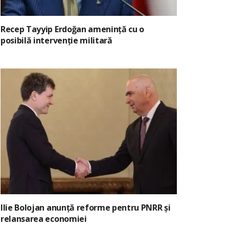
Recep Tayyip Erdoğan amenință cu o
posibilă intervenție militară
Ilie Bolojan anunță reforme pentru PNRR și
relansarea economiei