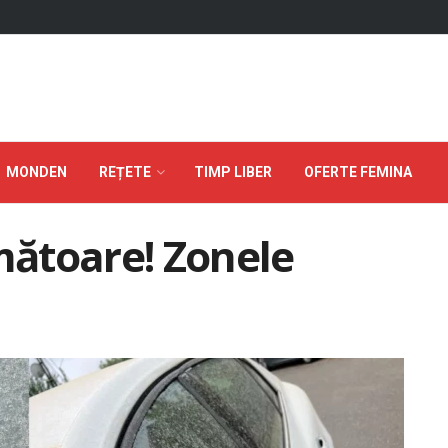
MONDEN
REȚETE
TIMP LIBER
OFERTE FEMINA
rmătoare! Zonele