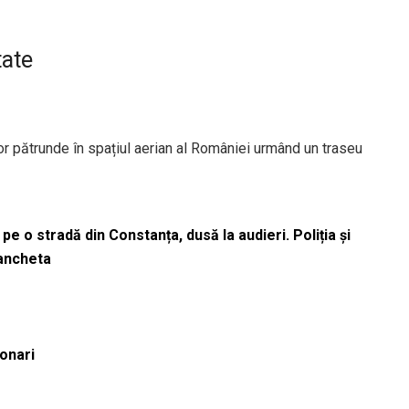
tate
or pătrunde în spațiul aerian al României urmând un traseu
pe o stradă din Constanța, dusă la audieri. Poliția și
 ancheta
ionari