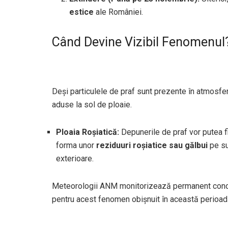
estice
ale României.
Când Devine Vizibil Fenomenul
Deși particulele de praf sunt prezente în atmosfer
aduse la sol de ploaie.
Ploaia Roșiatică:
Depunerile de praf vor putea fi
forma unor
reziduuri roșiatice sau gălbui
pe su
exterioare.
Meteorologii ANM monitorizează permanent concen
pentru acest fenomen obișnuit în această perioadă