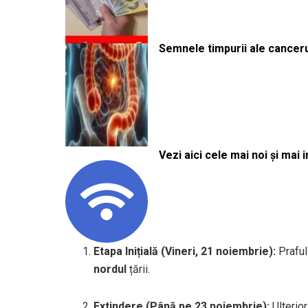
Semnele timpurii ale canceru
Vezi aici cele mai noi și mai i
Etapa Inițială (Vineri, 21 noiembrie):
Praful 
nordul
țării.
Extindere (Până pe 23 noiembrie):
Ulterior