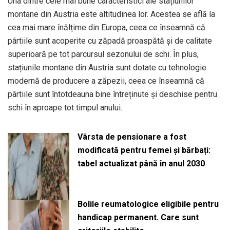
Una dintre cele mai bune caracteristici ale stațiunilor
montane din Austria este altitudinea lor. Acestea se află la
cea mai mare înălțime din Europa, ceea ce înseamnă că
pârtiile sunt acoperite cu zăpadă proaspătă și de calitate
superioară pe tot parcursul sezonului de schi. În plus,
stațiunile montane din Austria sunt dotate cu tehnologie
modernă de producere a zăpezii, ceea ce înseamnă că
pârtiile sunt întotdeauna bine întreținute și deschise pentru
schi în aproape tot timpul anului.
Vârsta de pensionare a fost
modificată pentru femei și bărbați:
tabel actualizat până în anul 2030
Bolile reumatologice eligibile pentru
handicap permanent. Care sunt