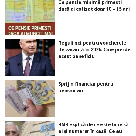
Ce pensie minimă primești
dacă ai cotizat doar 10 – 15 ani
Reguli noi pentru voucherele
de vacanță în 2026. Cine pierde
acest beneficiu
Sprijin financiar pentru
pensionari
BNR explică de ce este bine să
ai și numerar în casă. Ce au