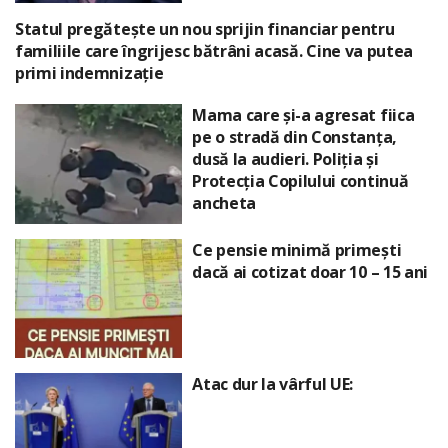
Statul pregătește un nou sprijin financiar pentru
familiile care îngrijesc bătrâni acasă. Cine va putea
primi indemnizație
Mama care și-a agresat fiica
pe o stradă din Constanța,
dusă la audieri. Poliția și
Protecția Copilului continuă
ancheta
Ce pensie minimă primești
dacă ai cotizat doar 10 – 15 ani
Atac dur la vârful UE: