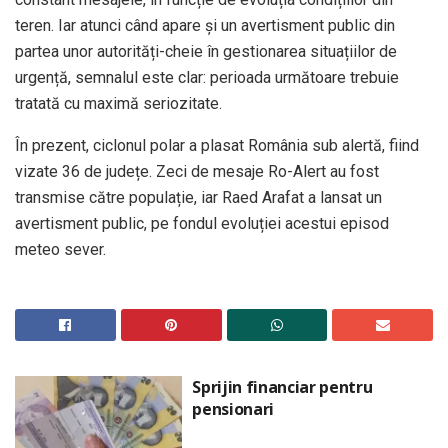
teren. Iar atunci când apare și un avertisment public din
partea unor autorități-cheie în gestionarea situațiilor de
urgență, semnalul este clar: perioada următoare trebuie
tratată cu maximă seriozitate.
În prezent, ciclonul polar a plasat România sub alertă, fiind
vizate 36 de județe. Zeci de mesaje Ro-Alert au fost
transmise către populație, iar Raed Arafat a lansat un
avertisment public, pe fondul evoluției acestui episod
meteo sever.
Sprijin financiar pentru
pensionari