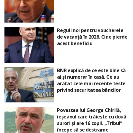
Reguli noi pentru voucherele
de vacanță în 2026. Cine pierde
acest beneficiu
BNR explică de ce este bine să
ai și numerar în casă. Ce au
arătat cele mai recente teste
privind securitatea băncilor
Povestea lui George Chirilă,
ieșeanul care trăiește cu două
surori și are 16 copii. „Tribul”
începe să se destrame