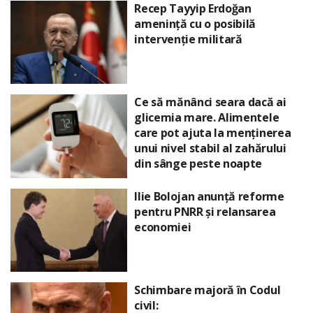
Recep Tayyip Erdoğan
amenință cu o posibilă
intervenție militară
Ce să mănânci seara dacă ai
glicemia mare. Alimentele
care pot ajuta la menținerea
unui nivel stabil al zahărului
din sânge peste noapte
Ilie Bolojan anunță reforme
pentru PNRR și relansarea
economiei
Schimbare majoră în Codul
civil: