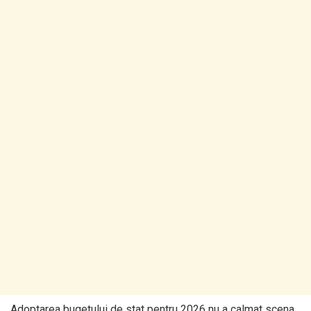
Adoptarea bugetului de stat pentru 2026 nu a calmat scena