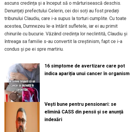
ascuns credința și a început să o mărturisească deschis.
Denunțați prefectului Celerin, cei doi soți au fost predați
tribunului Claudiu, care i-a supus la torturi cumplite. Cu toate
acestea, Dumnezeu le-a întărit sufletele, iar ei au primit
chinurile cu bucurie. Văzând credința lor neclintită, Claudiu și
întreaga sa familie s-au convertit la creștinism, fapt ce i-a
condus și pe ei spre martiriu.
16 simptome de avertizare care pot
indica apariția unui cancer în organism
Vești bune pentru pensionari: se
elimină CASS din pensii și se anunță
indexări