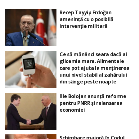
Recep Tayyip Erdoğan
amenință cu o posibilă
intervenție militară
Ce să mănânci seara dacă ai
glicemia mare. Alimentele
care pot ajuta la menținerea
unui nivel stabil al zahărului
din sânge peste noapte
Ilie Bolojan anunță reforme
pentru PNRR și relansarea
economiei
Schimbare majoră în Codul