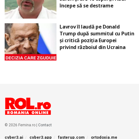
începe să se destrame
Lavrov îl laudă pe Donald
Trump după summitul cu Putin
și critică poziția Europei
privind războiul din Ucraina
© 2026 Femina.ro |
Contact
cyber3.ai
cyber3.app
fasterup.com
ortodoxia.me