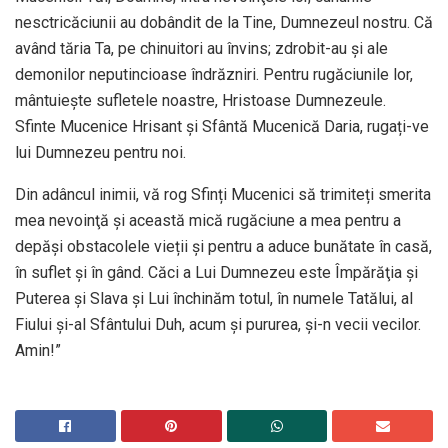
nesctricăciunii au dobândit de la Tine, Dumnezeul nostru. Că
având tăria Ta, pe chinuitori au învins; zdrobit-au şi ale
demonilor neputincioase îndrăzniri. Pentru rugăciunile lor,
mântuieşte sufletele noastre, Hristoase Dumnezeule.
Sfinte Mucenice Hrisant și Sfântă Mucenică Daria, rugați-ve
lui Dumnezeu pentru noi.
Din adâncul inimii, vă rog Sfinți Mucenici să trimiteți sme­rita
mea nevoinţă şi această mică rugăciune a mea pentru a
depăși obstacolele vieții și pentru a aduce bunătate în casă,
în suflet și în gând. Căci a Lui Dumnezeu este Împărăţia şi
Puterea şi Slava și Lui închinăm totul, în numele Tatălui, al
Fiului și-al Sfântului Duh, acum și pururea, și-n vecii vecilor.
Amin!”