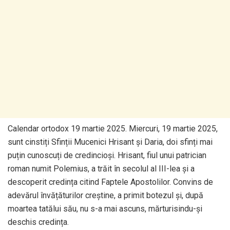
Calendar ortodox 19 martie 2025. Miercuri, 19 martie 2025,
sunt cinstiți Sfinții Mucenici Hrisant și Daria, doi sfinți mai
puțin cunoscuți de credincioși. Hrisant, fiul unui patrician
roman numit Polemius, a trăit în secolul al III-lea și a
descoperit credința citind Faptele Apostolilor. Convins de
adevărul învățăturilor creștine, a primit botezul și, după
moartea tatălui său, nu s-a mai ascuns, mărturisindu-și
deschis credința.