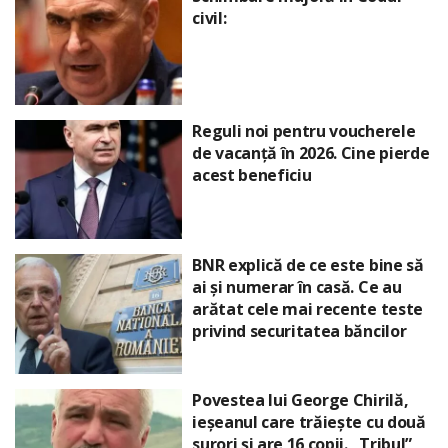
civil:
Reguli noi pentru voucherele
de vacanță în 2026. Cine pierde
acest beneficiu
BNR explică de ce este bine să
ai și numerar în casă. Ce au
arătat cele mai recente teste
privind securitatea băncilor
Povestea lui George Chirilă,
ieșeanul care trăiește cu două
surori și are 16 copii. „Tribul”