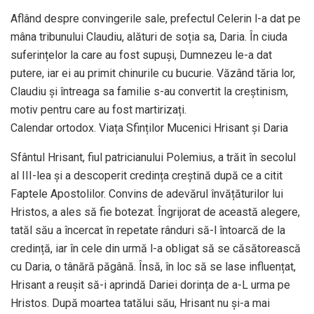
Aflând despre convingerile sale, prefectul Celerin l-a dat pe
mâna tribunului Claudiu, alături de soția sa, Daria. În ciuda
suferințelor la care au fost supuși, Dumnezeu le-a dat
putere, iar ei au primit chinurile cu bucurie. Văzând tăria lor,
Claudiu și întreaga sa familie s-au convertit la creștinism,
motiv pentru care au fost martirizați.
Calendar ortodox. Viața Sfinților Mucenici Hrisant și Daria
Sfântul Hrisant, fiul patricianului Polemius, a trăit în secolul
al III-lea și a descoperit credința creștină după ce a citit
Faptele Apostolilor. Convins de adevărul învățăturilor lui
Hristos, a ales să fie botezat. Îngrijorat de această alegere,
tatăl său a încercat în repetate rânduri să-l întoarcă de la
credință, iar în cele din urmă l-a obligat să se căsătorească
cu Daria, o tânără păgână. Însă, în loc să se lase influențat,
Hrisant a reușit să-i aprindă Dariei dorința de a-L urma pe
Hristos. După moartea tatălui său, Hrisant nu și-a mai