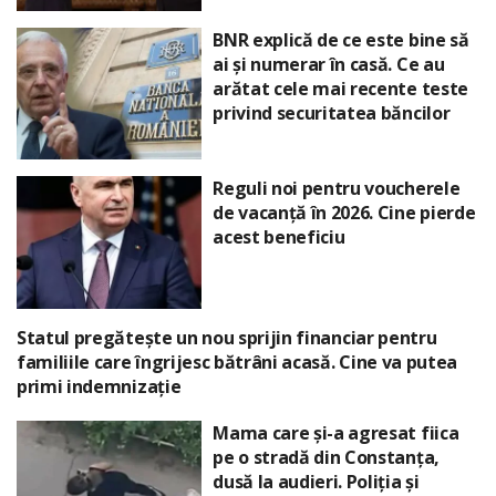
BNR explică de ce este bine să
ai și numerar în casă. Ce au
arătat cele mai recente teste
privind securitatea băncilor
Reguli noi pentru voucherele
de vacanță în 2026. Cine pierde
acest beneficiu
Statul pregătește un nou sprijin financiar pentru
familiile care îngrijesc bătrâni acasă. Cine va putea
primi indemnizație
Mama care și-a agresat fiica
pe o stradă din Constanța,
dusă la audieri. Poliția și