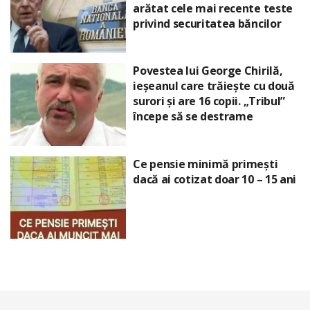
arătat cele mai recente teste
privind securitatea băncilor
Povestea lui George Chirilă,
ieșeanul care trăiește cu două
surori și are 16 copii. „Tribul”
începe să se destrame
Ce pensie minimă primești
dacă ai cotizat doar 10 – 15 ani