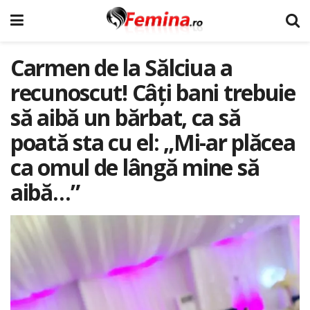
Carmen de la Sălciua a
recunoscut! Câți bani trebuie
să aibă un bărbat, ca să
poată sta cu el: „Mi-ar plăcea
ca omul de lângă mine să
aibă…”