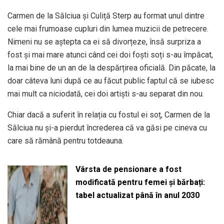
Carmen de la Sălciua și Culiță Sterp au format unul dintre
cele mai frumoase cupluri din lumea muzicii de petrecere.
Nimeni nu se aștepta ca ei să divorțeze, însă surpriza a
fost și mai mare atunci când cei doi foști soți s-au împăcat,
la mai bine de un an de la despărțirea oficială. Din păcate, la
doar câteva luni după ce au făcut public faptul că se iubesc
mai mult ca niciodată, cei doi artiști s-au separat din nou.
Chiar dacă a suferit în relația cu fostul ei soț, Carmen de la
Sălciua nu și-a pierdut încrederea că va găsi pe cineva cu
care să rămână pentru totdeauna.
Vârsta de pensionare a fost
modificată pentru femei și bărbați:
tabel actualizat până în anul 2030