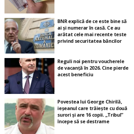
BNR explică de ce este bine să
ai și numerar în casă. Ce au
arătat cele mai recente teste
privind securitatea băncilor
Reguli noi pentru voucherele
de vacanță în 2026. Cine pierde
acest beneficiu
Povestea lui George Chirilă,
ieșeanul care trăiește cu două
surori și are 16 copii. „Tribul”
începe să se destrame