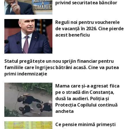
privind securitatea băncilor
Reguli noi pentru voucherele
de vacanță în 2026. Cine pierde
acest beneficiu
Statul pregătește un nou sprijin financiar pentru
familiile care îngrijesc bătrâni acasă. Cine va putea
primi indemnizație
Mama care și-a agresat fiica
pe o stradă din Constanța,
dusă la audieri. Poliția și
Protecția Copilului continuă
ancheta
Ce pensie minimă primești