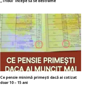
„Tribul” începe să se destrame
Ce pensie minimă primești dacă ai cotizat
doar 10 – 15 ani