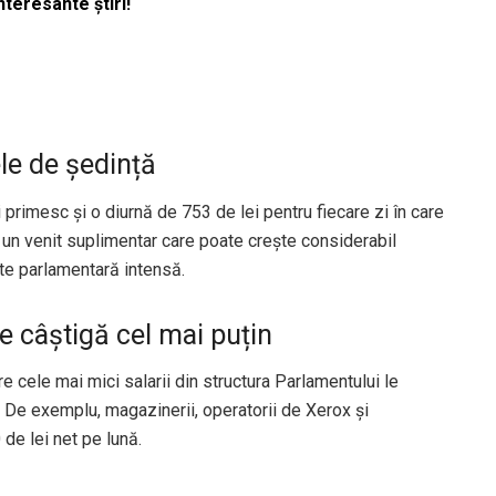
nteresante știri!
le de ședință
 primesc și o diurnă de 753 de lei pentru fiecare zi în care
ă un venit suplimentar care poate crește considerabil
tate parlamentară intensă.
ne câștigă cel mai puțin
tre cele mai mici salarii din structura Parlamentului le
t. De exemplu, magazinerii, operatorii de Xerox și
de lei net pe lună.