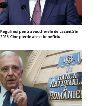
Reguli noi pentru voucherele de vacanță în
2026. Cine pierde acest beneficiu