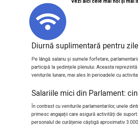
Vezi aici cele mai noi și mai i
Diurnă suplimentară pentru zile
Pe lângă salariu și sumele forfetare, parlamentarii
participă la ședințele plenului. Aceasta reprezint
veniturile lunare, mai ales în perioadele cu activi
Salariile mici din Parlament: ci
În contrast cu veniturile parlamentarilor, unele din
primesc angajații care asigură activități de supor
personalul de curățenie câștigă aproximativ 3.000 