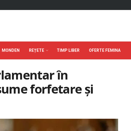
MONDEN
REȚETE
TIMP LIBER
OFERTE FEMINA
rlamentar în
sume forfetare și