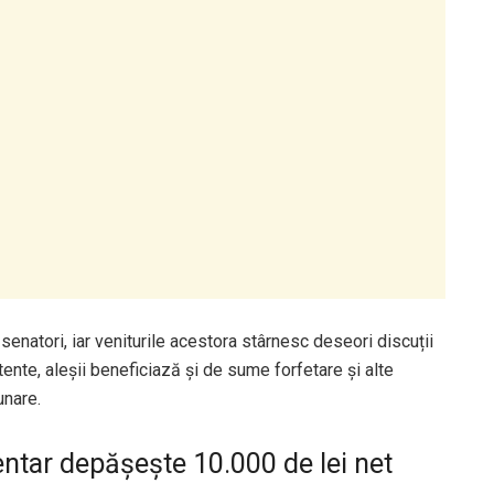
enatori, iar veniturile acestora stârnesc deseori discuții
tente, aleșii beneficiază și de sume forfetare și alte
unare.
entar depășește 10.000 de lei net