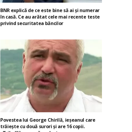
BNR explică de ce este bine să ai și numerar
în casă. Ce au arătat cele mai recente teste
privind securitatea băncilor
Povestea lui George Chirilă, ieșeanul care
trăiește cu două surori și are 16 copii.