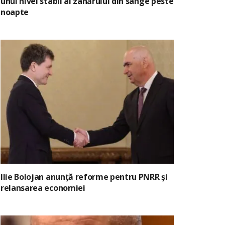
unui nivel stabil al zahărului din sânge peste
noapte
Ilie Bolojan anunță reforme pentru PNRR și
relansarea economiei