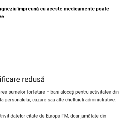
magneziu împreună cu aceste medicamente poate
ve
ificare redusă
erea sumelor forfetare – bani alocați pentru activitatea din
ta personalului, cazare sau alte cheltuieli administrative.
trivit datelor citate de Europa FM, doar jumătate din