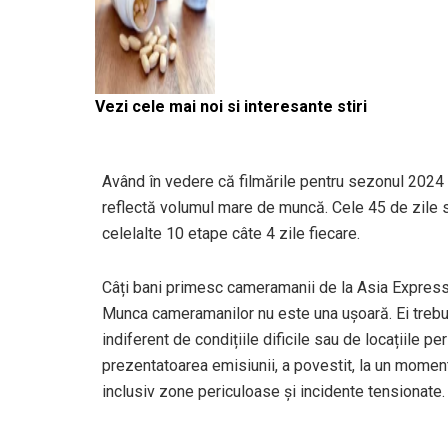
Vezi cele mai noi si interesante stiri
Având în vedere că filmările pentru sezonul 202
reflectă volumul mare de muncă. Cele 45 de zile s
celelalte 10 etape câte 4 zile fiecare.
Câți bani primesc cameramanii de la Asia Express 
Munca cameramanilor nu este una ușoară. Ei trebu
indiferent de condițiile dificile sau de locațiile p
prezentatoarea emisiunii, a povestit, la un moment
inclusiv zone periculoase și incidente tensionate.