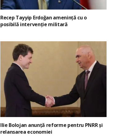
Recep Tayyip Erdoğan amenință cu o
posibilă intervenție militară
Ilie Bolojan anunță reforme pentru PNRR și
relansarea economiei