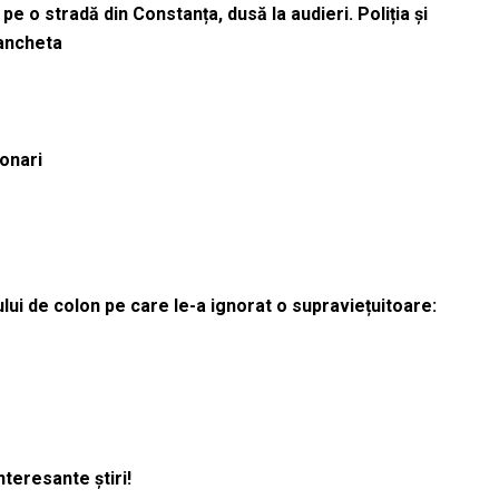
pe o stradă din Constanța, dusă la audieri. Poliția și
 ancheta
ionari
lui de colon pe care le-a ignorat o supraviețuitoare:
nteresante știri!