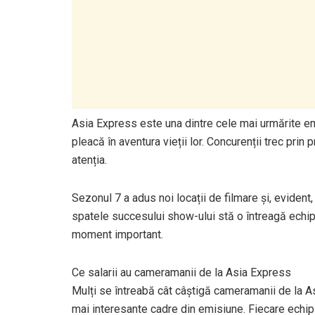
Asia Express este una dintre cele mai urmărite emi
pleacă în aventura vieții lor. Concurenții trec prin
atenția.
Sezonul 7 a adus noi locații de filmare și, evident,
spatele succesului show-ului stă o întreagă echip
moment important.
Ce salarii au cameramanii de la Asia Express
Mulți se întreabă cât câștigă cameramanii de la A
mai interesante cadre din emisiune. Fiecare echi