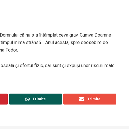
ă Domnului că nu s-a întâmplat ceva grav. Cumva Doamne-
t timpul inima strânsă… Anul acesta, spre deosebire de
ina Fodor.
eala și efortul fizic, dar sunt și expuși unor riscuri reale
Trimite
Trimite