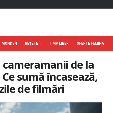
MONDEN
REȚETE
TIMP LIBER
OFERTE FEMINA
c cameramanii de la
. Ce sumă încasează,
ile de filmări