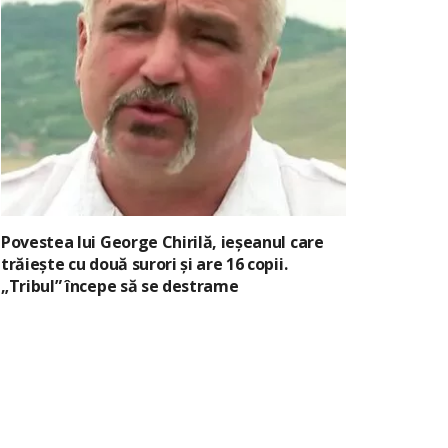
Povestea lui George Chirilă, ieșeanul care
trăiește cu două surori și are 16 copii.
„Tribul” începe să se destrame