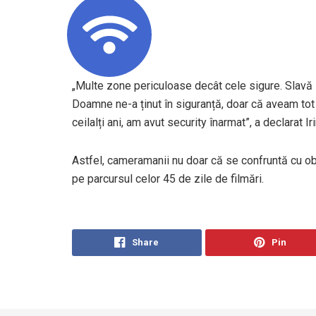
„Multe zone periculoase decât cele sigure. Slav
Doamne ne-a ținut în siguranță, doar că aveam to
ceilalți ani, am avut security înarmat”, a declarat Ir
Astfel, cameramanii nu doar că se confruntă cu obos
pe parcursul celor 45 de zile de filmări.
Share
Pin