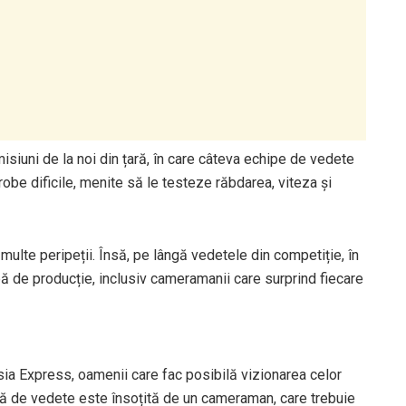
siuni de la noi din țară, în care câteva echipe de vedete
 probe dificile, menite să le testeze răbdarea, viteza și
 multe peripeții. Însă, pe lângă vedetele din competiție, în
ă de producție, inclusiv cameramanii care surprind fiecare
sia Express, oamenii care fac posibilă vizionarea celor
pă de vedete este însoțită de un cameraman, care trebuie