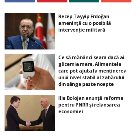
Recep Tayyip Erdoğan
amenință cu o posibilă
intervenție militară
Ce să mănânci seara dacă ai
glicemia mare. Alimentele
care pot ajuta la menținerea
unui nivel stabil al zahărului
din sânge peste noapte
Ilie Bolojan anunță reforme
pentru PNRR și relansarea
economiei