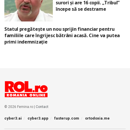
surori și are 16 copii. „Tribul”
începe să se destrame
Statul pregătește un nou sprijin financiar pentru
familiile care îngrijesc bătrâni acasă. Cine va putea
primi indemnizație
© 2026 Femina.ro |
Contact
cyber3.ai
cyber3.app
fasterup.com
ortodoxia.me