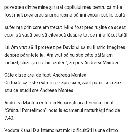
povestea dintre mine și tatăl copilului meu pentru că mi-a
fost mult prea greu și prea rușine să îmi expun public toată
suferința prin care am trecut. Mi-a fost prea rușine ca acest
copil să vadă sau să citească despre tot ce mi-a făcut tatăl
lui. Am vrut să îl protejez pe David și să nu îi stric imaginea
despre părintele lui. Am vrut să nu știe câte bătăi am
îndurat, chiar și cu el în pântec”, a spus Andreea Mantea.
Câte clase are, de fapt, Andreea Mantea
Cu toate ca este extrem de apreciata, sunt putini cei care
stiu ce studii are Andreea Mantea.
Andreea Mantea este din București și a termina liceul
”Sfântul Pantelimon”, nota la examenul maturității find de
7.40.
Vedeta Kanal D a întâmpinat mici dificultăți la una dintre