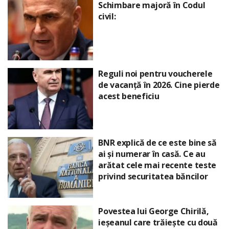
Schimbare majoră în Codul
civil:
Reguli noi pentru voucherele
de vacanță în 2026. Cine pierde
acest beneficiu
BNR explică de ce este bine să
ai și numerar în casă. Ce au
arătat cele mai recente teste
privind securitatea băncilor
Povestea lui George Chirilă,
ieșeanul care trăiește cu două