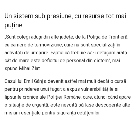
Un sistem sub presiune, cu resurse tot mai
puține
„Sunt colegi aduși din alte județe, de la Poliția de Frontieră,
cu camere de termoviziune, care nu sunt specializați în
activități de urmărire. Faptul că trebuie să-i detașăm arată
cât de mare este deficitul de personal din sistem”, mai
spune Mihai Zlat.
Cazul lui Emil Gânj a devenit astfel mai mult decât o cursă
pentru prinderea unui fugar: a expus vulnerabilitățile și
lipsurile cronice ale Poliției Române, care, atunci când apare
o situație de urgență, este nevoită să lase descoperite alte
misiuni esențiale pentru siguranța cetățenilor.