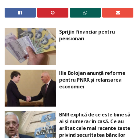
Sprijin financiar pentru
pensionari
Ilie Bolojan anunță reforme
pentru PNRR și relansarea
economiei
BNR explică de ce este bine să
ai și numerar în casă. Ce au
arătat cele mai recente teste
privind securitatea băncilor