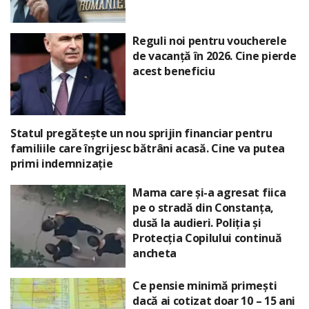
Reguli noi pentru voucherele
de vacanță în 2026. Cine pierde
acest beneficiu
Statul pregătește un nou sprijin financiar pentru
familiile care îngrijesc bătrâni acasă. Cine va putea
primi indemnizație
Mama care și-a agresat fiica
pe o stradă din Constanța,
dusă la audieri. Poliția și
Protecția Copilului continuă
ancheta
Ce pensie minimă primești
dacă ai cotizat doar 10 – 15 ani