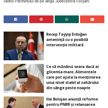
cadrul Parchetului de pe lângă Judecătoria Focşani.
Recep Tayyip Erdoğan
amenință cu o posibilă
intervenție militară
Ce să mănânci seara dacă ai
glicemia mare. Alimentele
care pot ajuta la menținerea
unui nivel stabil al zahărului
din sânge peste noapte
Ilie Bolojan anunță reforme
pentru PNRR și relansarea