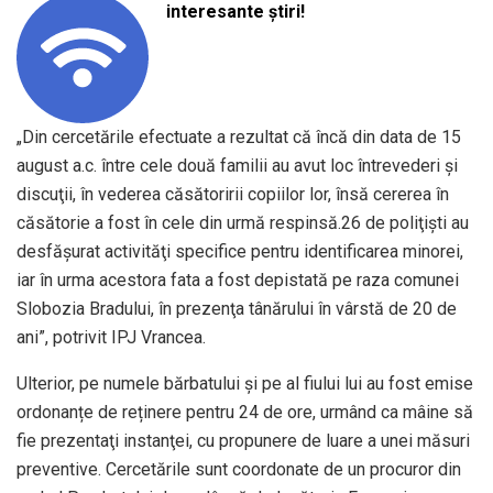
interesante știri!
„Din cercetările efectuate a rezultat că încă din data de 15
august a.c. între cele două familii au avut loc întrevederi şi
discuţii, în vederea căsătoririi copiilor lor, însă cererea în
căsătorie a fost în cele din urmă respinsă.26 de poliţişti au
desfăşurat activităţi specifice pentru identificarea minorei,
iar în urma acestora fata a fost depistată pe raza comunei
Slobozia Bradului, în prezenţa tânărului în vârstă de 20 de
ani”, potrivit IPJ Vrancea.
Ulterior, pe numele bărbatului și pe al fiului lui au fost emise
ordonanțe de reținere pentru 24 de ore, urmând ca mâine să
fie prezentaţi instanţei, cu propunere de luare a unei măsuri
preventive. Cercetările sunt coordonate de un procuror din