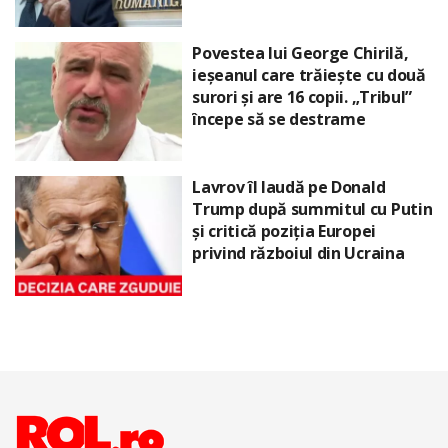
Povestea lui George Chirilă,
ieșeanul care trăiește cu două
surori și are 16 copii. „Tribul”
începe să se destrame
Lavrov îl laudă pe Donald
Trump după summitul cu Putin
și critică poziția Europei
privind războiul din Ucraina