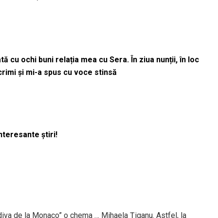
 cu ochi buni relația mea cu Sera. În ziua nunții, în loc
acrimi și mi-a spus cu voce stinsă
nteresante știri!
diva de la Monaco” o chema … Mihaela Țiganu. Astfel, la