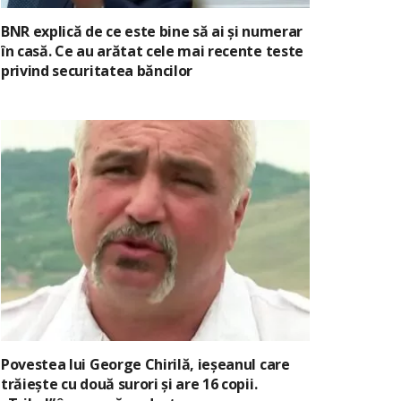
BNR explică de ce este bine să ai și numerar
în casă. Ce au arătat cele mai recente teste
privind securitatea băncilor
Povestea lui George Chirilă, ieșeanul care
trăiește cu două surori și are 16 copii.