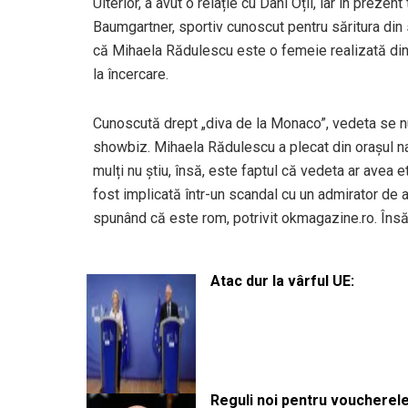
Ulterior, a avut o relație cu Dani Oțil, iar în prez
Baumgartner, sportiv cunoscut pentru săritura din
că Mihaela Rădulescu este o femeie realizată din 
la încercare.
Cunoscută drept „diva de la Monaco”, vedeta se n
showbiz. Mihaela Rădulescu a plecat din orașul na
mulți nu știu, însă, este faptul că vedeta ar avea 
fost implicată într-un scandal cu un admirator de al
spunând că este rom, potrivit okmagazine.ro. Însă,
Atac dur la vârful UE:
Reguli noi pentru voucherele