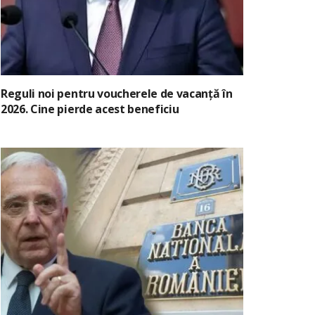
Reguli noi pentru voucherele de vacanță în
2026. Cine pierde acest beneficiu