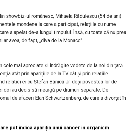
din showbiz-ul românesc, Mihaela Rădulescu (54 de ani)
mentele mondene la care a participat, relațiile cu nume
care a apelat de-a lungul timpului. Însă, cu toate că nu prea
i ar avea, de fapt, „diva de la Monaco”.
 cele mai apreciate și îndrăgite vedete de la noi din țară.
ia atât prin aparițiile de la TV cât și prin relațiile
d relației ei cu Ștefan Bănică Jr, deși povestea lor de
 cei doi au decis să meargă pe drumuri separate. De
 omul de afaceri Elan Schwartzenberg, de care a divorțat în
re pot indica apariția unui cancer în organism