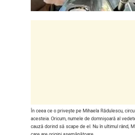
În ceea ce o privește pe Mihaela Rădulescu, circulă
acesteia. Oricum, numele de domnișoară al vedetei 
cauză dorind să scape de el. Nu în ultimul rând, M
care are origini asemănătoare.