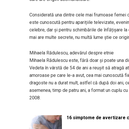
Considerată una dintre cele mai frumoase femei 
este cunoscută pentru aparițiile televizate, eveni
celebre, dar și pentru schimbările de înfățișare la 
mai are multe secrete, nu multă lume știe ce origin
Mihaela Rădulescu, adevărul despre etnie
Mihaela Rădulescu este, fără doar și poate una din
Vedeta în vârstă de 54 de ani a reușit să atragă atenț
amoroase pe care le-a avut, cea mai cunoscută fiin
dragoste nu a durat mult, astfel că după doi ani,
asemenea, timp de patru ani, a format un cuplu cu
2008.
16 simptome de avertizare ca