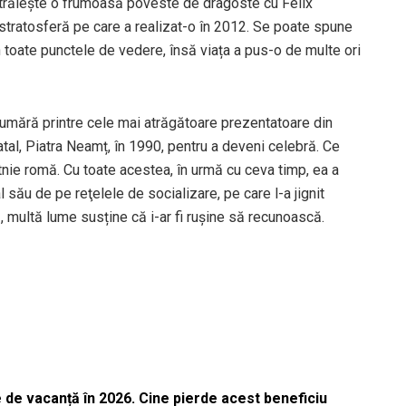
ent trăiește o frumoasă poveste de dragoste cu Felix
 stratosferă pe care a realizat-o în 2012. Se poate spune
toate punctele de vedere, însă viața a pus-o de multe ori
umără printre cele mai atrăgătoare prezentatoare din
tal, Piatra Neamț, în 1990, pentru a deveni celebră. Ce
etnie romă. Cu toate acestea, în urmă cu ceva timp, ea a
 său de pe reţelele de socializare, pe care l-a jignit
 multă lume susține că i-ar fi rușine să recunoască.
 de vacanță în 2026. Cine pierde acest beneficiu