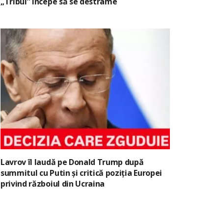
„Tribul” începe să se destrame
Lavrov îl laudă pe Donald Trump după
summitul cu Putin și critică poziția Europei
privind războiul din Ucraina