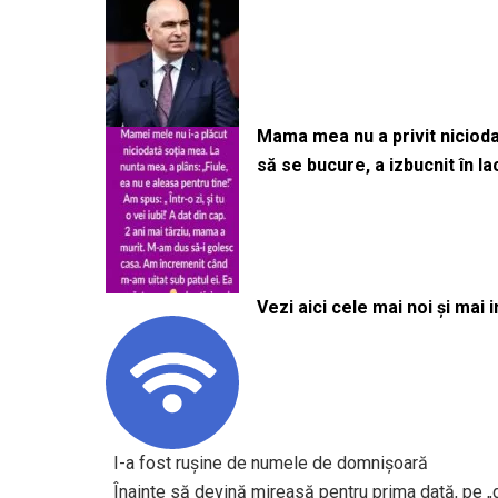
Mama mea nu a privit niciodată
să se bucure, a izbucnit în l
Vezi aici cele mai noi și mai i
I-a fost rușine de numele de domnișoară
Înainte să devină mireasă pentru prima dată, pe „