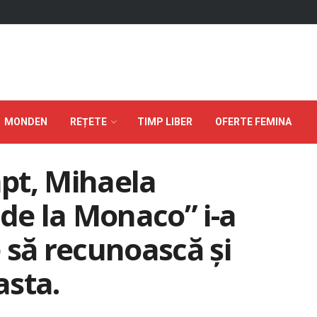
MONDEN
REȚETE
TIMP LIBER
OFERTE FEMINA
apt, Mihaela
 de la Monaco” i-a
 să recunoască și
asta.