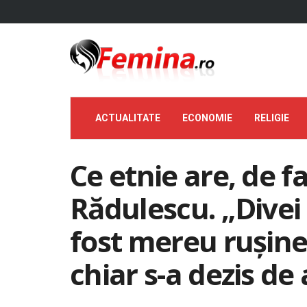
ACTUALITATE
ECONOMIE
RELIGIE
Ce etnie are, de f
Rădulescu. „Divei
fost mereu rușine
chiar s-a dezis de 