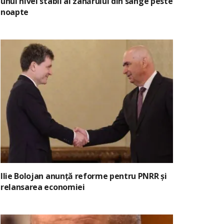
unui nivel stabil al zahărului din sânge peste
noapte
Ilie Bolojan anunță reforme pentru PNRR și
relansarea economiei