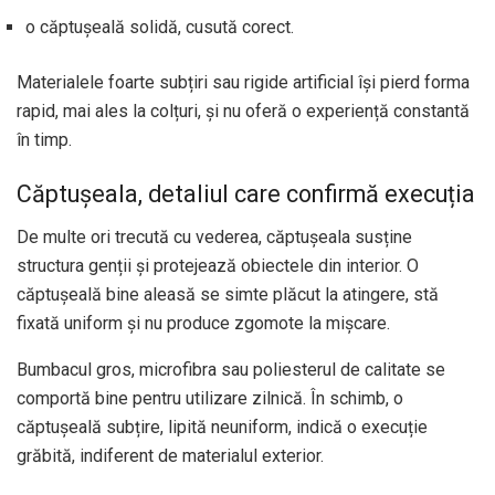
o căptușeală solidă, cusută corect.
Materialele foarte subțiri sau rigide artificial își pierd forma
rapid, mai ales la colțuri, și nu oferă o experiență constantă
în timp.
Căptușeala, detaliul care confirmă execuția
De multe ori trecută cu vederea, căptușeala susține
structura genții și protejează obiectele din interior. O
căptușeală bine aleasă se simte plăcut la atingere, stă
fixată uniform și nu produce zgomote la mișcare.
Bumbacul gros, microfibra sau poliesterul de calitate se
comportă bine pentru utilizare zilnică. În schimb, o
căptușeală subțire, lipită neuniform, indică o execuție
grăbită, indiferent de materialul exterior.