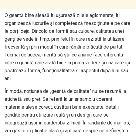
O geantă bine aleasă îți ușurează zilele aglomerate, îți
organizează lucrurile și completează firesc ținutele pe care
le porți deja. Dincolo de formă sau culoare, calitatea unei
genți se vede în timp, prin felul în care rezistă la utilizare
frecventă și prin modul în care rămâne plăcută de purtat.
Tocmai de aceea, merită să știi ce anume face diferența
între o geantă care arată bine la prima vedere și una care își
păstrează forma, funcționalitatea și aspectul după luni sau
ani.
În modă, noțiunea de „geantă de calitate” nu se rezumă la
etichetă sau preț. Se referă la un ansamblu coerent:
materiale alese corect, cusături bine executate, detalii
gândite pentru utilizare reală și un design care se
integrează ușor în garderoba zilnică. În rândurile de mai jos,
vei găsi o explicație clară și aplicată despre ce definește o