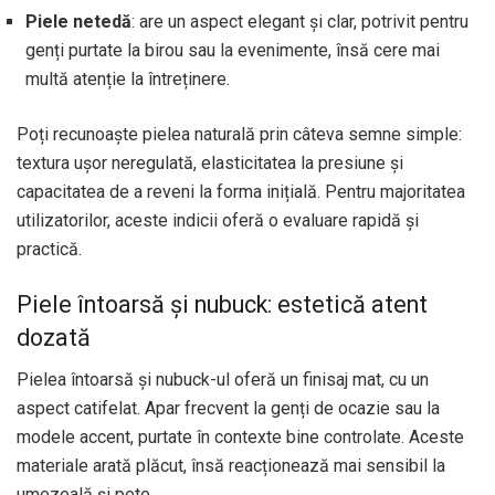
Piele netedă
: are un aspect elegant și clar, potrivit pentru
genți purtate la birou sau la evenimente, însă cere mai
multă atenție la întreținere.
Poți recunoaște pielea naturală prin câteva semne simple:
textura ușor neregulată, elasticitatea la presiune și
capacitatea de a reveni la forma inițială. Pentru majoritatea
utilizatorilor, aceste indicii oferă o evaluare rapidă și
practică.
Piele întoarsă și nubuck: estetică atent
dozată
Pielea întoarsă și nubuck-ul oferă un finisaj mat, cu un
aspect catifelat. Apar frecvent la genți de ocazie sau la
modele accent, purtate în contexte bine controlate. Aceste
materiale arată plăcut, însă reacționează mai sensibil la
umezeală și pete.