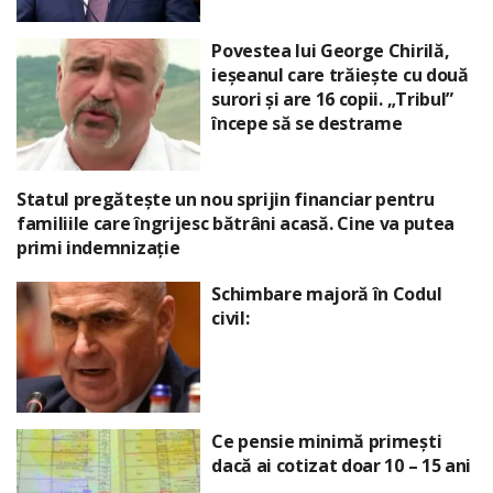
Povestea lui George Chirilă,
ieșeanul care trăiește cu două
surori și are 16 copii. „Tribul”
începe să se destrame
Statul pregătește un nou sprijin financiar pentru
familiile care îngrijesc bătrâni acasă. Cine va putea
primi indemnizație
Schimbare majoră în Codul
civil:
Ce pensie minimă primești
dacă ai cotizat doar 10 – 15 ani