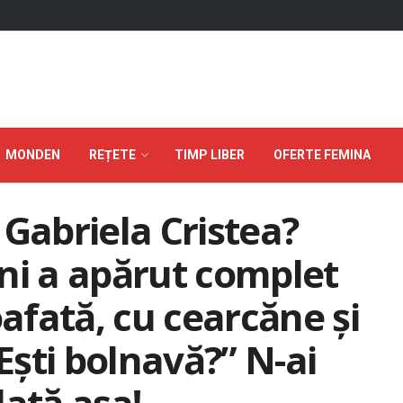
MONDEN
REȚETE
TIMP LIBER
OFERTE FEMINA
 Gabriela Cristea?
ni a apărut complet
fată, cu cearcăne şi
„Eşti bolnavă?” N-ai
dată aşa!