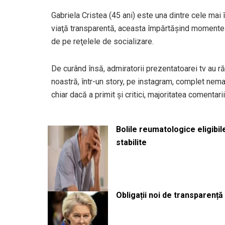
Gabriela Cristea (45 ani) este una dintre cele ma
viaţă transparentă, aceasta împărtăşind momentele 
de pe reţelele de socializare.
De curând însă, admiratorii prezentatoarei tv au 
noastră, într-un story, pe instagram, complet nemac
chiar dacă a primit şi critici, majoritatea comentarii
Bolile reumatologice eligibi
stabilite
Obligații noi de transparenț