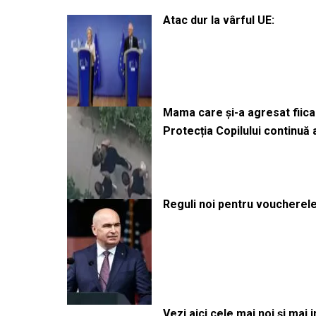
Atac dur la vârful UE:
Mama care și-a agresat fiica 
Protecția Copilului continuă
Reguli noi pentru voucherele
Vezi aici cele mai noi și mai i