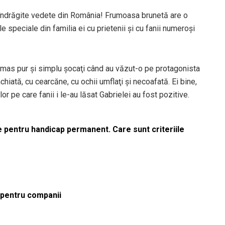
i îndrăgite vedete din România! Frumoasa brunetă are o
speciale din familia ei cu prietenii şi cu fanii numeroşi
rămas pur şi simplu şocaţi când au văzut-o pe protagonista
hiată, cu cearcăne, cu ochii umflaţi şi necoafată. Ei bine,
lor pe care fanii i le-au lăsat Gabrielei au fost pozitive.
le pentru handicap permanent. Care sunt criteriile
ă pentru companii