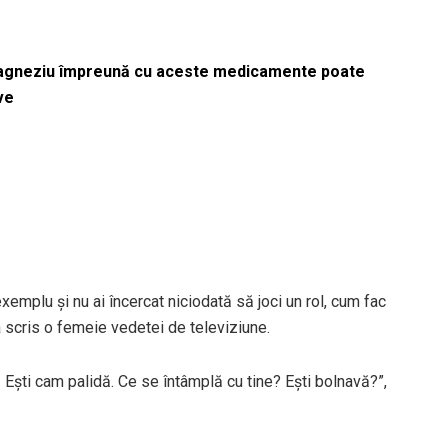
magneziu împreună cu aceste medicamente poate
ve
exemplu şi nu ai încercat niciodată să joci un rol, cum fac
a scris o femeie vedetei de televiziune.
aji! Eşti cam palidă. Ce se întâmplă cu tine? Eşti bolnavă?”,