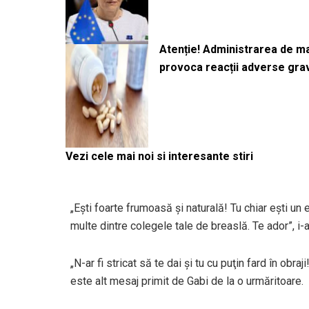
Atenție! Administrarea de 
provoca reacții adverse gra
Vezi cele mai noi si interesante stiri
„Eşti foarte frumoasă şi naturală! Tu chiar eşti un 
multe dintre colegele tale de breaslă. Te ador”, i-
„N-ar fi stricat să te dai şi tu cu puţin fard în obr
este alt mesaj primit de Gabi de la o urmăritoare.