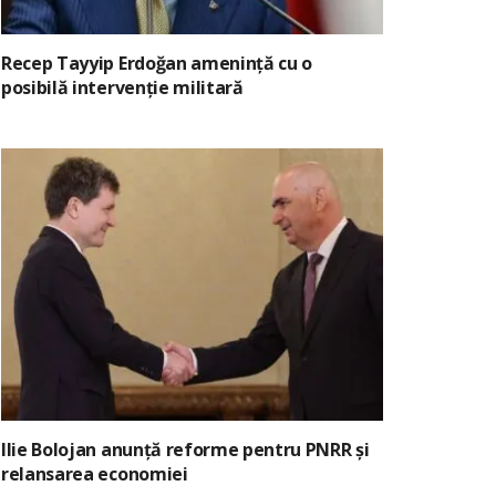
Recep Tayyip Erdoğan amenință cu o
posibilă intervenție militară
Ilie Bolojan anunță reforme pentru PNRR și
relansarea economiei