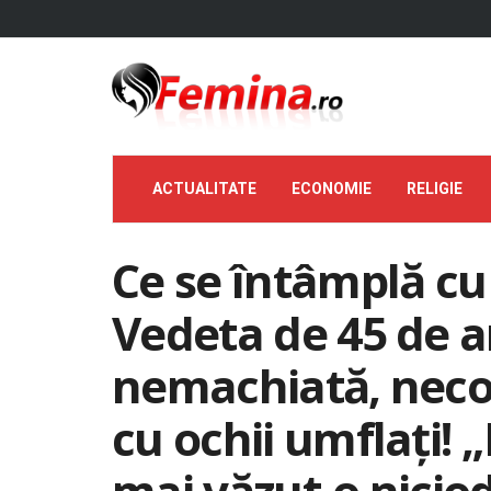
ACTUALITATE
ECONOMIE
RELIGIE
Ce se întâmplă cu
Vedeta de 45 de a
nemachiată, necoa
cu ochii umflaţi! 
mai văzut-o nicio