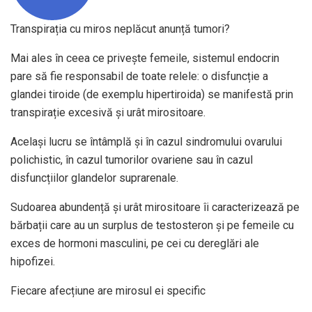
Transpirația cu miros neplăcut anunță tumori?
Mai ales în ceea ce privește femeile, sistemul endocrin
pare să fie responsabil de toate relele: o disfuncție a
glandei tiroide (de exemplu hipertiroida) se manifestă prin
transpirație excesivă și urât mirositoare.
Același lucru se întâmplă și în cazul sindromului ovarului
polichistic, în cazul tumorilor ovariene sau în cazul
disfuncțiilor glandelor suprarenale.
Sudoarea abundență și urât mirositoare îi caracterizează pe
bărbații care au un surplus de testosteron și pe femeile cu
exces de hormoni masculini, pe cei cu dereglări ale
hipofizei.
Fiecare afecțiune are mirosul ei specific