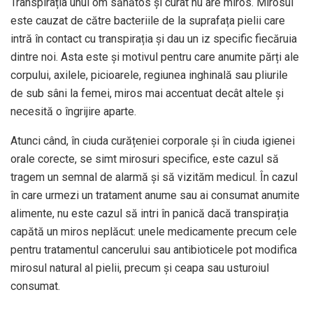
Transpirația unui om sănătos și curat nu are miros. Mirosul
este cauzat de către bacteriile de la suprafața pielii care
intră în contact cu transpirația și dau un iz specific fiecăruia
dintre noi. Asta este și motivul pentru care anumite părți ale
corpului, axilele, picioarele, regiunea inghinală sau pliurile
de sub sâni la femei, miros mai accentuat decât altele și
necesită o îngrijire aparte.
Atunci când, în ciuda curățeniei corporale și în ciuda igienei
orale corecte, se simt mirosuri specifice, este cazul să
tragem un semnal de alarmă și să vizităm medicul. În cazul
în care urmezi un tratament anume sau ai consumat anumite
alimente, nu este cazul să intri în panică dacă transpirația
capătă un miros neplăcut: unele medicamente precum cele
pentru tratamentul cancerului sau antibioticele pot modifica
mirosul natural al pielii, precum și ceapa sau usturoiul
consumat.