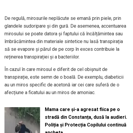
De regulă, mirosurile neplăcute se emană prin piele, prin
glandele sudoripare și din gură. De asemenea, accentuarea
mirosului se poate datora și faptului că încălțămintea sau
îmbrăcămintea din materiale sintetice nu lasă transpirația
să se evapore și părul de pe corp în exces contribuie la
reținerea transpirației și a bacteriilor.
În cazul în care mirosul e diferit de cel obișnuit de
transpirație, este semn de o boală. De exemplu, diabeticii
au un miros specific de acetonă iar cei care suferă de o
afecțiune a ficatului au un miros de amoniac.
Mama care și-a agresat fiica pe o
stradă din Constanța, dusă la audieri.
Poliția și Protecția Copilului continuă
ancheta