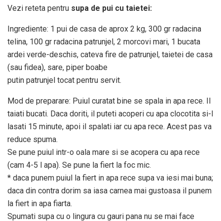
Vezi reteta pentru
supa de pui cu taietei:
Ingrediente: 1 pui de casa de aprox 2 kg, 300 gr radacina
telina, 100 gr radacina patrunjel, 2 morcovi mari, 1 bucata
ardei verde-deschis, cateva fire de patrunjel, taietei de casa
(sau fidea), sare, piper boabe
putin patrunjel tocat pentru servit.
Mod de preparare: Puiul curatat bine se spala in apa rece. Il
taiati bucati. Daca doriti, il puteti acoperi cu apa clocotita si-l
lasati 15 minute, apoi il spalati iar cu apa rece. Acest pas va
reduce spuma.
Se pune puiul intr-o oala mare si se acopera cu apa rece
(cam 4-5 l apa). Se pune la fiert la foc mic.
* daca punem puiul la fiert in apa rece supa va iesi mai buna;
daca din contra dorim sa iasa carnea mai gustoasa il punem
la fiert in apa fiarta.
Spumati supa cu o lingura cu gauri pana nu se mai face