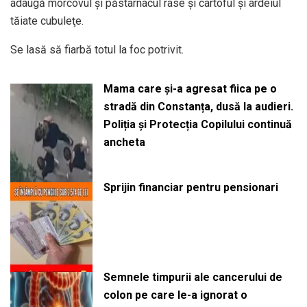
adaugă morcovul şi păstârnacul rase şi cartoful şi ardeiul
tăiate cubuleţe.
Se lasă să fiarbă totul la foc potrivit.
Mama care și-a agresat fiica pe o
stradă din Constanța, dusă la audieri.
Poliția și Protecția Copilului continuă
ancheta
Sprijin financiar pentru pensionari
Semnele timpurii ale cancerului de
colon pe care le-a ignorat o