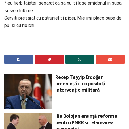
* eu fierb taiateii separat ca sa nu-si lase amidonul in supa
si sa o tulbure.
Serviti presarat cu patrunjel si piper. Mie imi place supa de
pui si cu ridichi.
Recep Tayyip Erdoğan
amenință cu o posibilă
intervenție militară
Ilie Bolojan anunță reforme
pentru PNRR și relansarea
economiei