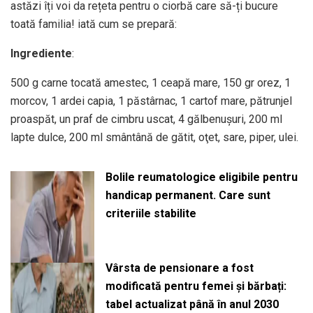
astăzi îți voi da rețeta pentru o ciorbă care să-ți bucure
toată familia! iată cum se prepară:
Ingrediente
:
500 g carne tocată amestec, 1 ceapă mare, 150 gr orez, 1
morcov, 1 ardei capia, 1 păstârnac, 1 cartof mare, pătrunjel
proaspăt, un praf de cimbru uscat, 4 gălbenuşuri, 200 ml
lapte dulce, 200 ml smântână de gătit, oţet, sare, piper, ulei.
Bolile reumatologice eligibile pentru
handicap permanent. Care sunt
criteriile stabilite
Vârsta de pensionare a fost
modificată pentru femei și bărbați:
tabel actualizat până în anul 2030