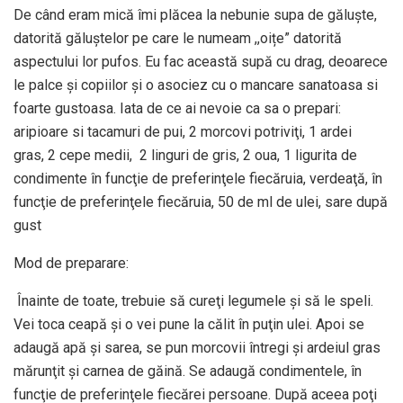
De când eram mică îmi plăcea la nebunie supa de găluște,
datorită găluștelor pe care le numeam ,,oițe” datorită
aspectului lor pufos. Eu fac această supă cu drag, deoarece
le palce și copiilor și o asociez cu o mancare sanatoasa si
foarte gustoasa. Iata de ce ai nevoie ca sa o prepari:
aripioare si tacamuri de pui, 2 morcovi potriviţi, 1 ardei
gras, 2 cepe medii, 2 linguri de gris, 2 oua, 1 ligurita de
condimente în funcţie de preferinţele fiecăruia, verdeaţă, în
funcţie de preferinţele fiecăruia, 50 de ml de ulei, sare după
gust
Mod de preparare:
Înainte de toate, trebuie să cureţi legumele şi să le speli.
Vei toca ceapă şi o vei pune la călit în puţin ulei. Apoi se
adaugă apă şi sarea, se pun morcovii întregi şi ardeiul gras
mărunţit și carnea de găină. Se adaugă condimentele, în
funcţie de preferinţele fiecărei persoane. După aceea poţi