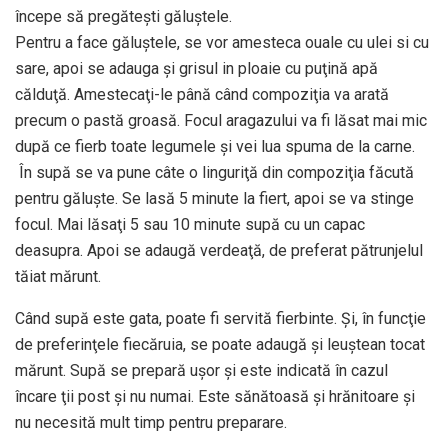
începe să pregăteşti găluştele.
Pentru a face găluştele, se vor amesteca ouale cu ulei si cu
sare, apoi se adauga şi grisul in ploaie cu puţină apă
călduţă. Amestecaţi-le până când compoziţia va arată
precum o pastă groasă. Focul aragazului va fi lăsat mai mic
după ce fierb toate legumele şi vei lua spuma de la carne.
În supă se va pune câte o linguriţă din compoziţia făcută
pentru găluşte. Se lasă 5 minute la fiert, apoi se va stinge
focul. Mai lăsaţi 5 sau 10 minute supă cu un capac
deasupra. Apoi se adaugă verdeaţă, de preferat pătrunjelul
tăiat mărunt.
Când supă este gata, poate fi servită fierbinte. Şi, în funcţie
de preferinţele fiecăruia, se poate adaugă şi leuştean tocat
mărunt. Supă se prepară uşor şi este indicată în cazul
încare ţii post şi nu numai. Este sănătoasă şi hrănitoare şi
nu necesită mult timp pentru preparare.