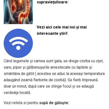
supraviețuitoare:
Vezi aici cele mai noi și mai
interesante știri!
Când legumele şi carnea sunt gata, se drege ciorba cu oţet,
sare, piper şi gălbenuşurile amestecate cu laptele şi
smântâna de gătit ( acestea se aduc la aceeaşi temperatura
adaugând zeamă fierbinte de ciorbă). Se fierb împreună
doar un minut, după care se stinge focul şi se adaugă
verdeaţa tocată.
Vezi reteta si pentru
supă de găluște: