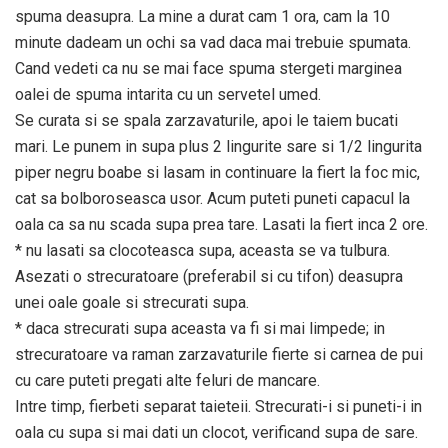
spuma deasupra. La mine a durat cam 1 ora, cam la 10
minute dadeam un ochi sa vad daca mai trebuie spumata.
Cand vedeti ca nu se mai face spuma stergeti marginea
oalei de spuma intarita cu un servetel umed.
Se curata si se spala zarzavaturile, apoi le taiem bucati
mari. Le punem in supa plus 2 lingurite sare si 1/2 lingurita
piper negru boabe si lasam in continuare la fiert la foc mic,
cat sa bolboroseasca usor. Acum puteti puneti capacul la
oala ca sa nu scada supa prea tare. Lasati la fiert inca 2 ore.
* nu lasati sa clocoteasca supa, aceasta se va tulbura.
Asezati o strecuratoare (preferabil si cu tifon) deasupra
unei oale goale si strecurati supa.
* daca strecurati supa aceasta va fi si mai limpede; in
strecuratoare va raman zarzavaturile fierte si carnea de pui
cu care puteti pregati alte feluri de mancare.
Intre timp, fierbeti separat taieteii. Strecurati-i si puneti-i in
oala cu supa si mai dati un clocot, verificand supa de sare.