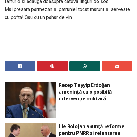
farfurie si adauga deasupra cateva linguri de sos.
Mai presara parmezan si patrunjel tocat marunt si serveste
cu pofta! Sau cu un pahar de vin.
Recep Tayyip Erdoğan
amenință cu o posibilă
intervenție militară
Ilie Bolojan anunță reforme
pentru PNRR și relansarea