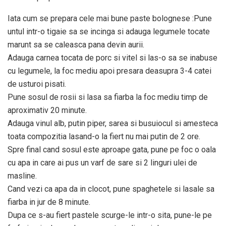
Iata cum se prepara cele mai bune paste bolognese :Pune
untul intr-o tigaie sa se incinga si adauga legumele tocate
marunt sa se caleasca pana devin aurii.
Adauga carnea tocata de porc si vitel si las-o sa se inabuse
cu legumele, la foc mediu apoi presara deasupra 3-4 catei
de usturoi pisati.
Pune sosul de rosii si lasa sa fiarba la foc mediu timp de
aproximativ 20 minute.
Adauga vinul alb, putin piper, sarea si busuiocul si amesteca
toata compozitia lasand-o la fiert nu mai putin de 2 ore.
Spre final cand sosul este aproape gata, pune pe foc o oala
cu apa in care ai pus un varf de sare si 2 linguri ulei de
masline.
Cand vezi ca apa da in clocot, pune spaghetele si lasale sa
fiarba in jur de 8 minute.
Dupa ce s-au fiert pastele scurge-le intr-o sita, pune-le pe