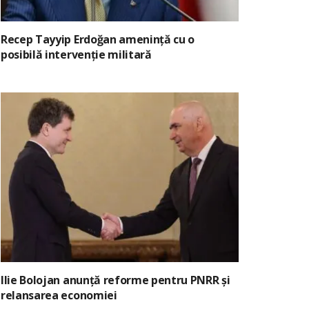
Recep Tayyip Erdoğan amenință cu o
posibilă intervenție militară
Ilie Bolojan anunță reforme pentru PNRR și
relansarea economiei