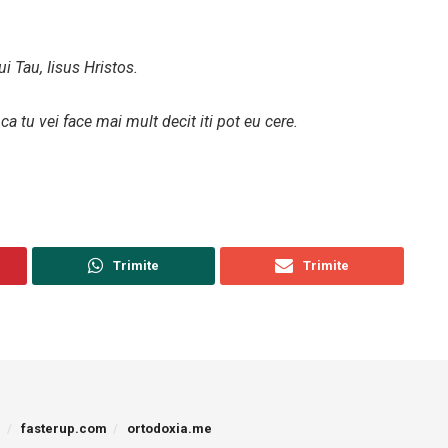
i Tau, Iisus Hristos.
a tu vei face mai mult decit iti pot eu cere.
Trimite
Trimite
p
fasterup.com
ortodoxia.me