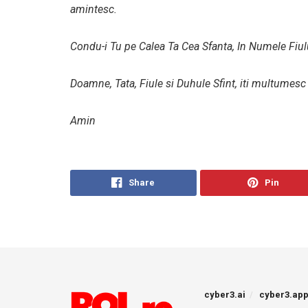
amintesc.
Condu-i Tu pe Calea Ta Cea Sfanta, In Numele Fiulu
Doamne, Tata, Fiule si Duhule Sfint, iti multumesc c
Amin
Share
Pin
cyber3.ai
cyber3.ap