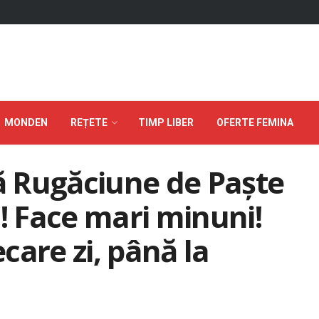
MONDEN
REȚETE
TIMP LIBER
OFERTE FEMINA
 Rugăciune de Paște
u! Face mari minuni!
ecare zi, până la