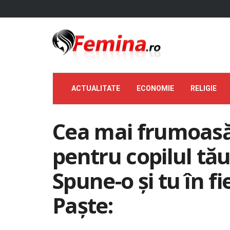
ACTUALITATE
ECONOMIE
RELIGIE
Cea mai frumoasă
pentru copilul tă
Spune-o și tu în fi
Paște: