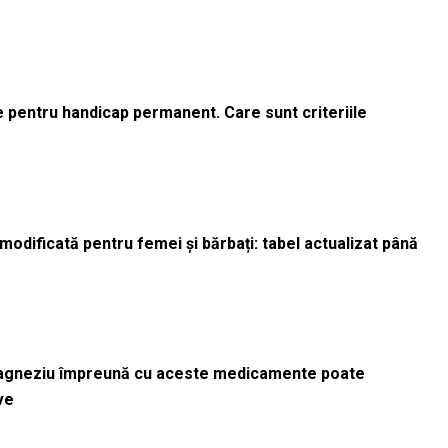
le pentru handicap permanent. Care sunt criteriile
odificată pentru femei și bărbați: tabel actualizat până
magneziu împreună cu aceste medicamente poate
ve