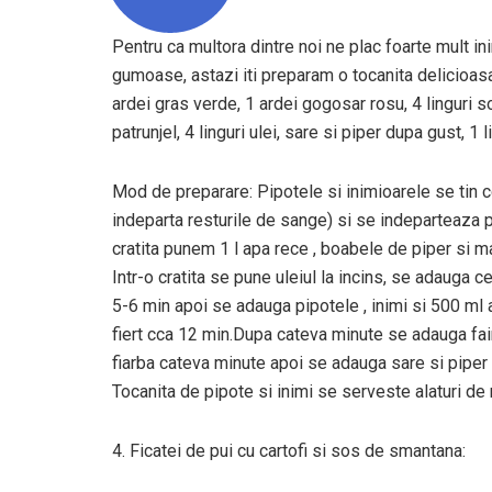
Pentru ca multora dintre noi ne plac foarte mult ini
gumoase, astazi iti preparam o tocanita delicioasa
ardei gras verde, 1 ardei gogosar rosu, 4 linguri so
patrunjel, 4 linguri ulei, sare si piper dupa gust, 1
Mod de preparare: Pipotele si inimioarele se tin c
indeparta resturile de sange) si se indeparteaza pa
cratita punem 1 l apa rece , boabele de piper si ma
Intr-o cratita se pune uleiul la incins, se adauga c
5-6 min apoi se adauga pipotele , inimi si 500 ml 
fiert cca 12 min.Dupa cateva minute se adauga fain
fiarba cateva minute apoi se adauga sare si piper 
Tocanita de pipote si inimi se serveste alaturi de
4. Ficatei de pui cu cartofi si sos de smantana: