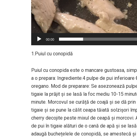
00:00
1.Puiul cu conopidă
Puiul cu conopida este o mancare gustoasa, simpl
a o prepara: Ingrediente:4 pulpe de pui inferioare
oregano. Mod de preparare: Se asezonează pulpel
tigaie la prăjit și se lasă la foc mediu 10-15 minu
minute. Morcovul se curăță de coajă și se dă prin 
tigaie și se pune la călit ceapa tăiată solzișori 
cherry decojite peste mixul de ceapă și morcovi
de pui în tigaie alături de o cană de apă și se las
adaugă buchețelele de conopidă, se amestecă și 