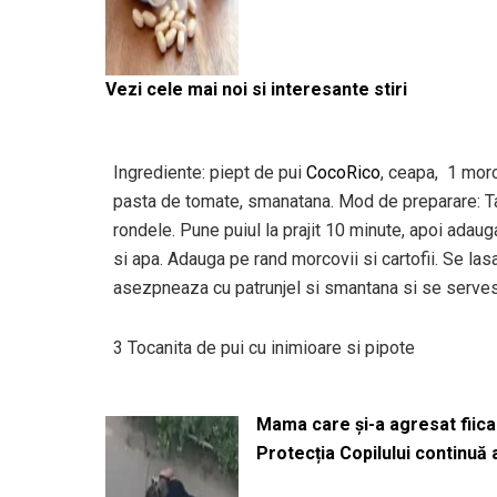
Vezi cele mai noi si interesante stiri
Ingrediente: piept de pui
CocoRico
, ceapa, 1 morco
pasta de tomate, smanatana. Mod de preparare: Taie
rondele. Pune puiul la prajit 10 minute, apoi ada
si apa. Adauga pe rand morcovii si cartofii. Se la
asezpneaza cu patrunjel si smantana si se serve
3 Tocanita de pui cu inimioare si pipote
Mama care și-a agresat fiica 
Protecția Copilului continuă