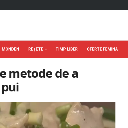
MONDEN
REȚETE
TIMP LIBER
OFERTE FEMINA
se metode de a
 pui