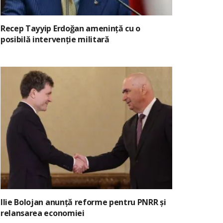
Recep Tayyip Erdoğan amenință cu o
posibilă intervenție militară
Ilie Bolojan anunță reforme pentru PNRR și
relansarea economiei