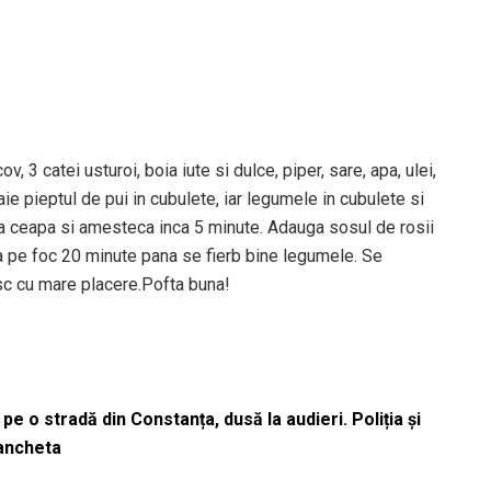
v, 3 catei usturoi, boia iute si dulce, piper, sare, apa, ulei,
 pieptul de pui in cubulete, iar legumele in cubulete si
uga ceapa si amesteca inca 5 minute. Adauga sosul de rosii
sa pe foc 20 minute pana se fierb bine legumele. Se
sc cu mare placere.Pofta buna!
pe o stradă din Constanța, dusă la audieri. Poliția și
 ancheta