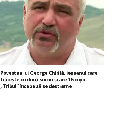
Povestea lui George Chirilă, ieșeanul care
trăiește cu două surori și are 16 copii.
„Tribul” începe să se destrame