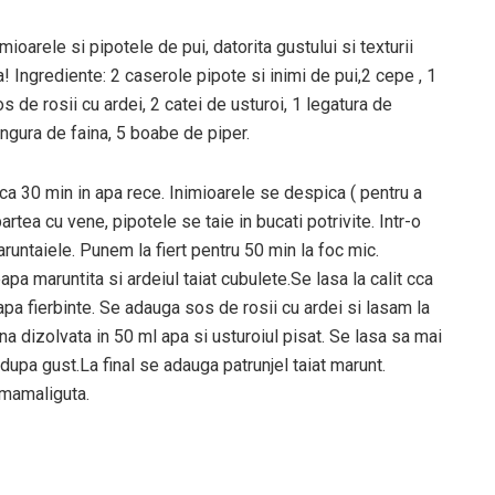
mioarele si pipotele de pui, datorita gustului si texturii
! Ingrediente: 2 caserole pipote si inimi de pui,2 cepe , 1
s de rosii cu ardei, 2 catei de usturoi, 1 legatura de
 lingura de faina, 5 boabe de piper.
ca 30 min in apa rece. Inimioarele se despica ( pentru a
rtea cu vene, pipotele se taie in bucati potrivite. Intr-o
runtaiele. Punem la fiert pentru 50 min la foc mic.
eapa maruntita si ardeiul taiat cubulete.Se lasa la calit cca
apa fierbinte. Se adauga sos de rosii cu ardei si lasam la
a dizolvata in 50 ml apa si usturoiul pisat. Se lasa sa mai
dupa gust.La final se adauga patrunjel taiat marunt.
 mamaliguta.