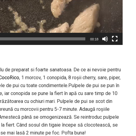
00:18
u de preparat si foarte sanatoasa. De ce ai nevoie pentru
CocoRico
, 1 morcov, 1 conopida, 8 roșii cherry, sare, piper,
e de pui cu toate condimentele.Pulpele de pui se pun în
te, iar conopida se pune la fiert în apă cu sare timp de 10
răzătoarea cu ochiuri mari. Pulpele de pui se scot din
împreună cu morcovii pentru 5-7 minute. Adaugă roșiile
. Amestecă până se omogenizează. Se reintroduc pulpele
ă la fiert. Când sosul din tigaie începe să clocotească, se
se mai lasă 2 minute pe foc. Pofta buna!