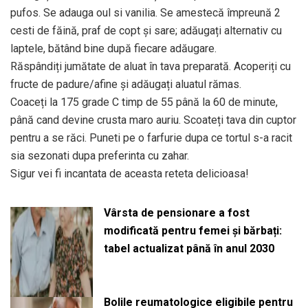
pufos. Se adauga oul si vanilia. Se amestecă împreună 2
cesti de făină, praf de copt și sare; adăugați alternativ cu
laptele, bătând bine după fiecare adăugare.
Răspândiți jumătate de aluat în tava preparată. Acoperiți cu
fructe de padure/afine și adăugați aluatul rămas.
Coaceți la 175 grade C timp de 55 până la 60 de minute,
până cand devine crusta maro auriu. Scoateți tava din cuptor
pentru a se răci. Puneti pe o farfurie dupa ce tortul s-a racit
sia sezonati dupa preferinta cu zahar.
Sigur vei fi incantata de aceasta reteta delicioasa!
Vârsta de pensionare a fost
modificată pentru femei și bărbați:
tabel actualizat până în anul 2030
Bolile reumatologice eligibile pentru