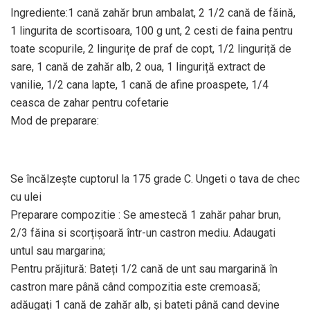
Ingrediente:1 cană zahăr brun ambalat, 2 1/2 cană de făină,
1 lingurita de scortisoara, 100 g unt, 2 cesti de faina pentru
toate scopurile, 2 lingurițe de praf de copt, 1/2 linguriță de
sare, 1 cană de zahăr alb, 2 oua, 1 linguriță extract de
vanilie, 1/2 cana lapte, 1 cană de afine proaspete, 1/4
ceasca de zahar pentru cofetarie
Mod de preparare:
Se încălzește cuptorul la 175 grade C. Ungeti o tava de chec
cu ulei
Preparare compozitie : Se amestecă 1 zahăr pahar brun,
2/3 făina si scorțișoară într-un castron mediu. Adaugati
untul sau margarina;
Pentru prăjitură: Bateți 1/2 cană de unt sau margarină în
castron mare până când compozitia este cremoasă;
adăugați 1 cană de zahăr alb, și bateti până cand devine