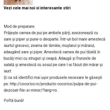
Vezi cele mai noi si interesante stiri
Mod de preparare:
Prăjește carnea de pui pe ambele părți, asezonează cu
sare și piper și pune-o deoparte. Într-un bol mare amestecă
iaurtul grecesc, zeama de lămâie, muștarul și mărarul,
adaugând sare și piper. Amestecă carnea de pui tăiată în
bucăți mici cu struguri și ceapă. Adaugă și frunzele de
salată și amestecă cu sosul pe care l-ai făcut din mărar și
iaurt.
Și ca să identifici mai ușor produsele necesare le găsești
pe: http://cocorico.ro/products-cocorico/pulpa-de-pui-
dezosat-file-si-minor/?lang=ro .
Poftă bună!