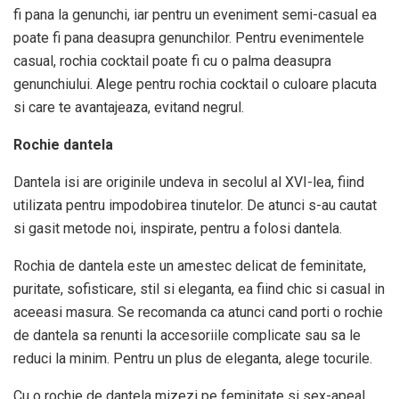
fi pana la genunchi, iar pentru un eveniment semi-casual ea
poate fi pana deasupra genunchilor. Pentru evenimentele
casual, rochia cocktail poate fi cu o palma deasupra
genunchiului. Alege pentru rochia cocktail o culoare placuta
si care te avantajeaza, evitand negrul.
Rochie dantela
Dantela isi are originile undeva in secolul al XVI-lea, fiind
utilizata pentru impodobirea tinutelor. De atunci s-au cautat
si gasit metode noi, inspirate, pentru a folosi dantela.
Rochia de dantela este un amestec delicat de feminitate,
puritate, sofisticare, stil si eleganta, ea fiind chic si casual in
aceeasi masura. Se recomanda ca atunci cand porti o rochie
de dantela sa renunti la accesoriile complicate sau sa le
reduci la minim. Pentru un plus de eleganta, alege tocurile.
Cu o rochie de dantela mizezi pe feminitate si sex-apeal,