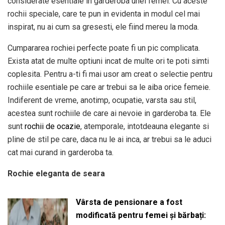
considerate esentiale in garderoba unei femei. Cu aceste
rochii speciale, care te pun in evidenta in modul cel mai
inspirat, nu ai cum sa gresesti, ele fiind mereu la moda.
Cumpararea rochiei perfecte poate fi un pic complicata.
Exista atat de multe optiuni incat de multe ori te poti simti
coplesita. Pentru a-ti fi mai usor am creat o selectie pentru
rochiile esentiale pe care ar trebui sa le aiba orice femeie.
Indiferent de vreme, anotimp, ocupatie, varsta sau stil,
acestea sunt rochiile de care ai nevoie in garderoba ta. Ele
sunt
rochii de ocazie
, atemporale, intotdeauna elegante si
pline de stil pe care, daca nu le ai inca, ar trebui sa le aduci
cat mai curand in garderoba ta.
Rochie eleganta de seara
Vârsta de pensionare a fost
modificată pentru femei și bărbați: