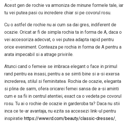
Acest gen de rochie va armoniza de minune formele tale, iar
tu vei putea pasi cu incredere chiar si pe covorul rosu.
Cu o astfel de rochie nu ai cum sa dai gres, indiferent de
ocazie. Oricat ar fi de simpla rochia ta in forma de A, daca o
vei accesoriza adecvat, o vei putea adapta rapid pentru
orice eveniment. Conteaza pe rochia in forma de A pentru a
arata impecabil si a atrage privirile.
Atunci cand o femeie se imbraca elegant o face in primul
rand pentru ea insasi, pentru a se simti bine si a-si exersa
increderea, stilul si feminitatea. Rochia de ocazie, eleganta
si plina de sarm, ofera oricarei femei sansa de a-si aminti
cum e sa fii in centrul atentiei, exact ca o vedeta pe covorul
rosu. Tu ai o rochie de ocazie in garderoba ta? Daca nu stii
inca ce te-ar avantaja, nu ezita sa accesezi link-ul pentru
inspiratie
https://www.rd.com/beauty/classic-dresses/
.