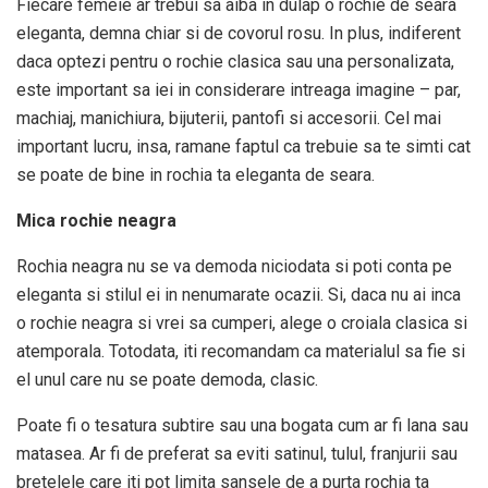
Fiecare femeie ar trebui sa aiba in dulap o rochie de seara
eleganta, demna chiar si de covorul rosu. In plus, indiferent
daca optezi pentru o rochie clasica sau una personalizata,
este important sa iei in considerare intreaga imagine – par,
machiaj, manichiura, bijuterii, pantofi si accesorii. Cel mai
important lucru, insa, ramane faptul ca trebuie sa te simti cat
se poate de bine in rochia ta eleganta de seara.
Mica rochie neagra
Rochia neagra nu se va demoda niciodata si poti conta pe
eleganta si stilul ei in nenumarate ocazii. Si, daca nu ai inca
o rochie neagra si vrei sa cumperi, alege o croiala clasica si
atemporala. Totodata, iti recomandam ca materialul sa fie si
el unul care nu se poate demoda, clasic.
Poate fi o tesatura subtire sau una bogata cum ar fi lana sau
matasea. Ar fi de preferat sa eviti satinul, tulul, franjurii sau
bretelele care iti pot limita sansele de a purta rochia ta