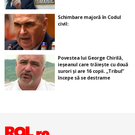
Schimbare majoră în Codul
civil:
Povestea lui George Chirilă,
ieșeanul care trăiește cu două
surori și are 16 copii. „Tribul”
începe să se destrame