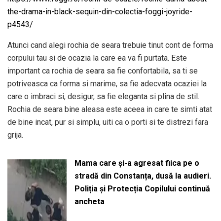
the-drama-in-black-sequin-din-colectia-foggi-joyride-
p4543/
Atunci cand alegi rochia de seara trebuie tinut cont de forma
corpului tau si de ocazia la care ea va fi purtata. Este
important ca rochia de seara sa fie confortabila, sa ti se
potriveasca ca forma si marime, sa fie adecvata ocaziei la
care o imbraci si, desigur, sa fie eleganta si plina de stil.
Rochia de seara bine aleasa este aceea in care te simti atat
de bine incat, pur si simplu, uiti ca o porti si te distrezi fara
grija.
Mama care și-a agresat fiica pe o
stradă din Constanța, dusă la audieri.
Poliția și Protecția Copilului continuă
ancheta