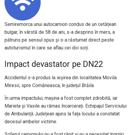
Semiremorca unui autocamion condus de un cetățean
bulgar, în vârstă de 58 de ani, s-a desprins în mers, a
pătruns pe sensul opus și s-a răsturnat direct peste
autoturismul în care se aflau cei doi soți.
Impact devastator pe DN22
Accidentul s-a produs la ieșirea din localitatea Movila
Miresii, spre Comăneasca, în județul Brăila.
În urma impactului, mașina a fost complet zdrobită, iar
Marieta și Vasile au rămas încarcerați. Echipajul Serviciului
de Ambulanță Județean ajuns la fața locului a constatat
decesul ambelor victime.
Șoferul camionului nu a fost rănit și nu a necesitat îngrijiri