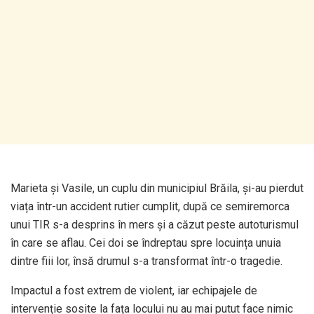
Marieta și Vasile, un cuplu din municipiul Brăila, și-au pierdut
viața într-un accident rutier cumplit, după ce semiremorca
unui TIR s-a desprins în mers și a căzut peste autoturismul
în care se aflau. Cei doi se îndreptau spre locuința unuia
dintre fiii lor, însă drumul s-a transformat într-o tragedie.
Impactul a fost extrem de violent, iar echipajele de
intervenție sosite la fața locului nu au mai putut face nimic