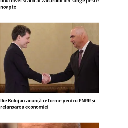
unui nivel stabil al zahărului din sânge peste
noapte
Ilie Bolojan anunță reforme pentru PNRR și
relansarea economiei