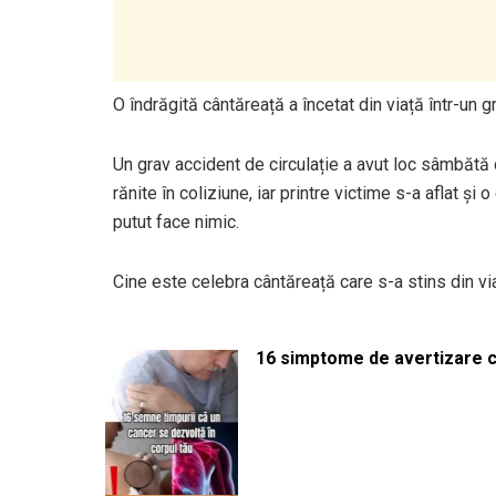
O îndrăgită cântăreață a încetat din viață într-un 
Un grav accident de circulație a avut loc sâmbăt
rănite în coliziune, iar printre victime s-a aflat și
putut face nimic.
Cine este celebra cântăreață care s-a stins din vi
16 simptome de avertizare ca