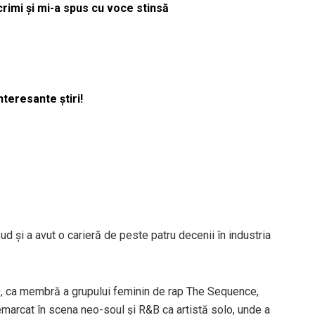
acrimi și mi-a spus cu voce stinsă
nteresante știri!
d și a avut o carieră de peste patru decenii în industria
 ’70, ca membră a grupului feminin de rap The Sequence,
emarcat în scena neo-soul și R&B ca artistă solo, unde a