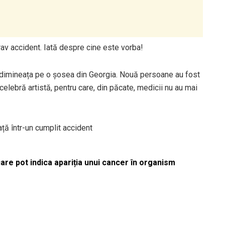
grav accident. Iată despre cine este vorba!
ă dimineața pe o șosea din Georgia. Nouă persoane au fost
 o celebră artistă, pentru care, din păcate, medicii nu au mai
ață într-un cumplit accident
re pot indica apariția unui cancer în organism