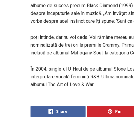
albume de succes precum Black Diamond (1999) și
despre începuturie sale în muzică. „Am învățat si
vorba despre acel instinct care îți spune: ‘Sunt c
poți întinde, dar nu voi ceda. Voi rămâne mereu eu î
nominalizată de trei ori la premiile Grammy. Pri
inclusă pe albumul Mahogany Soul, la categoria C
În 2004, single-ul U-Haul de pe albumul Stone Lo
interpretare vocală feminină R&B. Ultima nominali
albumul The Art of Love & War.
Share
Pin