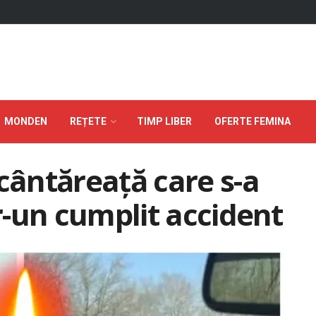
MONDEN
REȚETE
TIMP LIBER
OFERTE FEMINA
 cântăreață care s-a
tr-un cumplit accident