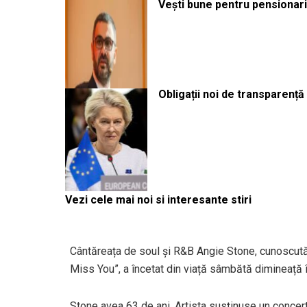
Vești bune pentru pensionari:
Obligații noi de transparenț
Vezi cele mai noi si interesante stiri
Cântăreața de soul și R&B Angie Stone, cunoscută 
Miss You”, a încetat din viață sâmbătă dimineață î
Stone avea 63 de ani. Artista susținuse un concert