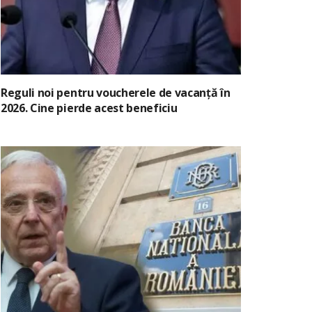
Reguli noi pentru voucherele de vacanță în
2026. Cine pierde acest beneficiu