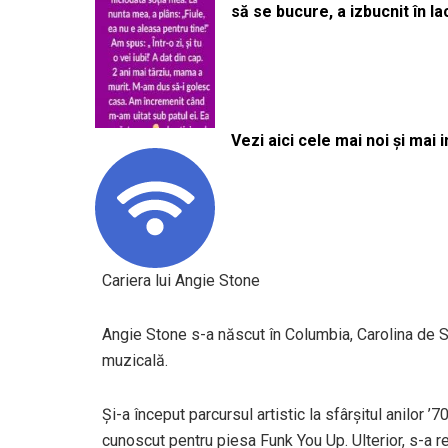
să se bucure, a izbucnit în l
Vezi aici cele mai noi și mai i
Cariera lui Angie Stone
Angie Stone s-a născut în Columbia, Carolina de Su
muzicală.
Și-a început parcursul artistic la sfârșitul anilor
cunoscut pentru piesa Funk You Up. Ulterior, s-a r