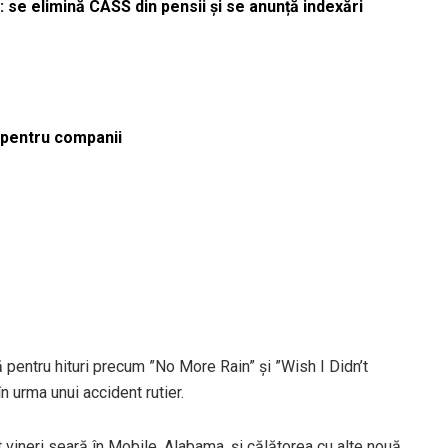
 se elimină CASS din pensii și se anunță indexări
ă pentru companii
pentru hituri precum ”No More Rain” și ”Wish I Didn’t
n urma unui accident rutier.
 vineri seară în Mobile, Alabama, și călătorea cu alte nouă