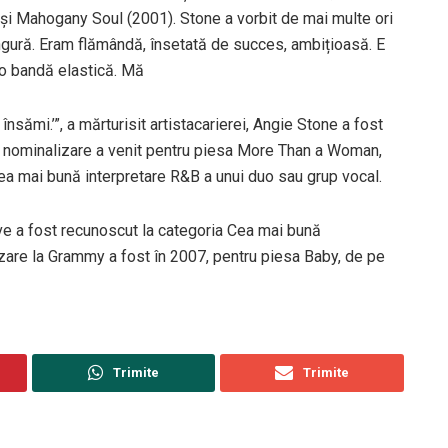
 Mahogany Soul (2001). Stone a vorbit de mai multe ori
ngură. Eram flămândă, însetată de succes, ambițioasă. E
a o bandă elastică. Mă
nsămi.’”, a mărturisit artistacarierei, Angie Stone a fost
ma nominalizare a venit pentru piesa More Than a Woman,
ea mai bună interpretare R&B a unui duo sau grup vocal.
ve a fost recunoscut la categoria Cea mai bună
zare la Grammy a fost în 2007, pentru piesa Baby, de pe
Trimite
Trimite