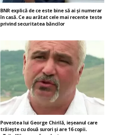
BNR explică de ce este bine să ai și numerar
în casă. Ce au arătat cele mai recente teste
privind securitatea băncilor
Povestea lui George Chirilă, ieșeanul care
trăiește cu două surori și are 16 copii.