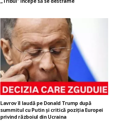
„Tribul” începe să se destrame
Lavrov îl laudă pe Donald Trump după
summitul cu Putin și critică poziția Europei
privind războiul din Ucraina