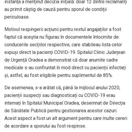
instanța a menținut decizia inițială: doar 12 dintre reclamanți
au primit câștig de cauză pentru sporul de condiții
periculoase.
Motivul respingerii acțiunii pentru restul angajaților a fost
faptul că aceștia nu figurau în documentele întocmite de
conducerile secțiilor respective, care stabileau lista celor
expuși direct la pacienți COVID-19. Spitalul Clinic Județean
de Urgență Oradea a demonstrat că doar anumite cadre
medicale s-au confruntat în mod direct cu pacienții infectați
și, astfel, au fost eligibile pentru suplimentul de 85%.
De asemenea, s-a arătat că, până la mijlocul anului 2020,
pacienții suspecți sau diagnosticați cu COVID-19 erau
internați în Spitalul Municipal Oradea, desemnat de Direcția
de Sănătate Publică pentru gestionarea acestor cazuri.
Acest aspect a fost un alt argument pentru care multe cereri
de acordare a sporului au fost respinse.