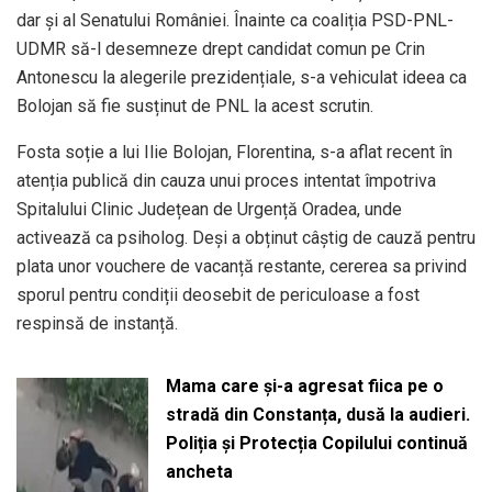
dar și al Senatului României. Înainte ca coaliția PSD-PNL-
UDMR să-l desemneze drept candidat comun pe Crin
Antonescu la alegerile prezidențiale, s-a vehiculat ideea ca
Bolojan să fie susținut de PNL la acest scrutin.
Fosta soție a lui Ilie Bolojan, Florentina, s-a aflat recent în
atenția publică din cauza unui proces intentat împotriva
Spitalului Clinic Județean de Urgență Oradea, unde
activează ca psiholog. Deși a obținut câștig de cauză pentru
plata unor vouchere de vacanță restante, cererea sa privind
sporul pentru condiții deosebit de periculoase a fost
respinsă de instanță.
Mama care și-a agresat fiica pe o
stradă din Constanța, dusă la audieri.
Poliția și Protecția Copilului continuă
ancheta